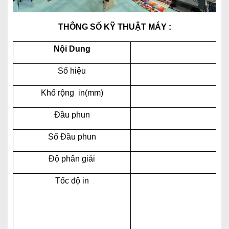
THÔNG SỐ KỸ THUẬT MÁY :
Nội Dung
Số hiệu
Khổ rộng in(mm)
Đầu phun
Ko
Số Đầu phun
Độ phân giải
5
Tốc độ in