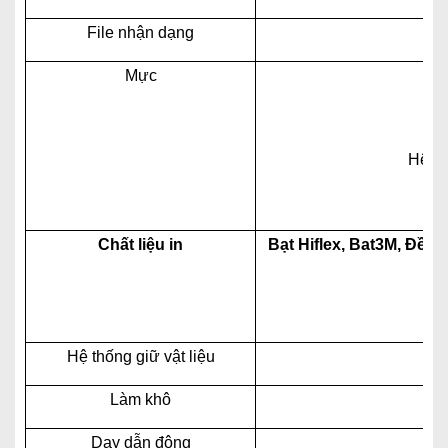
File nhận dạng
Mực
Hệ th
Chất liệu in
Bạt Hiflex, Bat3M, Đề ca
Hệ thống giữ vật liệu
Làm khô
Day dẫn động