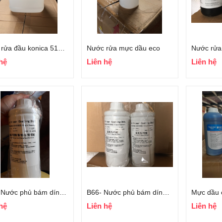
Nước rửa đầu konica 512i, seiko 510
Nước rửa mực dầu eco
hệ
Liên hệ
Liên hệ
B67 - Nước phủ bám dính kim loại
B66- Nước phủ bám dính mica, formex, alu
hệ
Liên hệ
Liên hệ