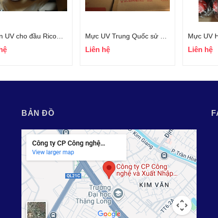
Mực in UV cho đầu Ricoh Gh2220
Mực UV Trung Quốc sử dụng cho đầu Ricoh Gen5
hệ
Liên hệ
Liên hệ
BẢN ĐỒ
F