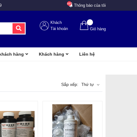
465
9
Thông báo của tôi
Khách
Tài khoản
Giỏ hàng
 khách hàng
Khách hàng
Liên hệ
Sắp xếp:
Thứ tự