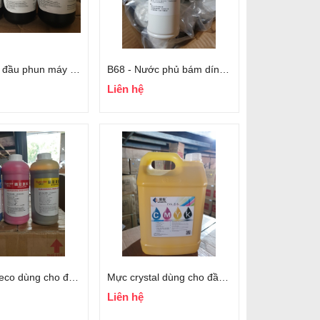
Nước rửa đầu phun máy UV
B68 - Nước phủ bám dính kính, thủy tinh
Liên hệ
Mực dầu eco dùng cho đầu Dx5, Dx7, Xp600
Mực crystal dùng cho đầu seiko 510
Liên hệ