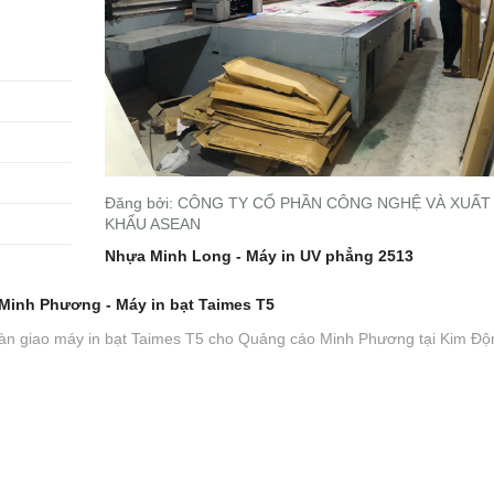
Đăng bởi: CÔNG TY CỔ PHẦN CÔNG NGHỆ VÀ XUẤT
KHẨU ASEAN
Nhựa Minh Long - Máy in UV phẳng 2513
Minh Phương - Máy in bạt Taimes T5
bàn giao máy in bạt Taimes T5 cho Quảng cáo Minh Phương tại Kim Độ