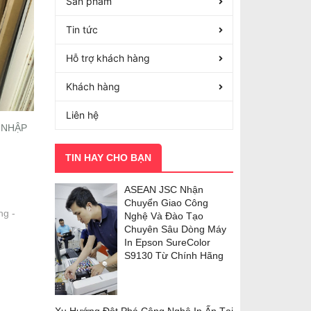
Sản phẩm
Tin tức
Hỗ trợ khách hàng
Khách hàng
Liên hệ
 NHẬP
TIN HAY CHO BẠN
ASEAN JSC Nhận
Chuyển Giao Công
ng -
Nghệ Và Đào Tạo
Chuyên Sâu Dòng Máy
In Epson SureColor
S9130 Từ Chính Hãng
Xu Hướng Đột Phá Công Nghệ In Ấn Tại