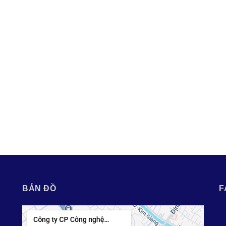
BẢN ĐỒ
F