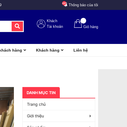
465
9
Thông báo của tôi
Khách
Tài khoản
Giỏ hàng
 khách hàng
Khách hàng
Liên hệ
DANH MỤC TIN
Trang chủ
Giới thiệu