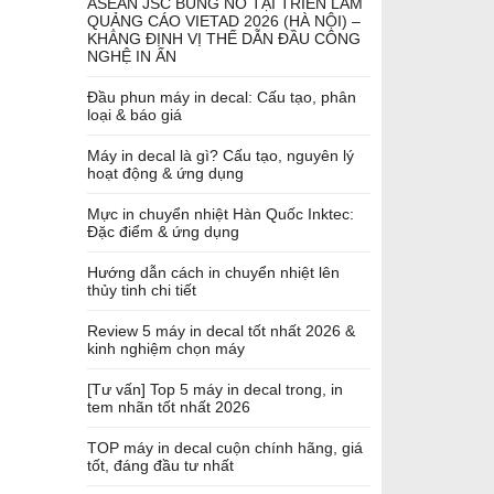
ASEAN JSC BÙNG NỔ TẠI TRIỂN LÃM
QUẢNG CÁO VIETAD 2026 (HÀ NỘI) –
KHẲNG ĐỊNH VỊ THẾ DẪN ĐẦU CÔNG
NGHỆ IN ẤN
Đầu phun máy in decal: Cấu tạo, phân
loại & báo giá
Máy in decal là gì? Cấu tạo, nguyên lý
hoạt động & ứng dụng
Mực in chuyển nhiệt Hàn Quốc Inktec:
Đặc điểm & ứng dụng
Hướng dẫn cách in chuyển nhiệt lên
thủy tinh chi tiết
Review 5 máy in decal tốt nhất 2026 &
kinh nghiệm chọn máy
[Tư vấn] Top 5 máy in decal trong, in
tem nhãn tốt nhất 2026
TOP máy in decal cuộn chính hãng, giá
tốt, đáng đầu tư nhất