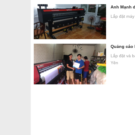
Anh Mạnh de
Lắp đặt máy 
Quảng cáo K
Lắp đặt và b
Yên