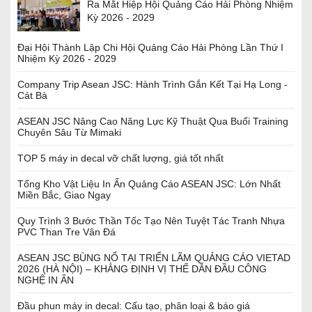
Ra Mắt Hiệp Hội Quảng Cáo Hải Phòng Nhiệm
Kỳ 2026 - 2029
Đại Hội Thành Lập Chi Hội Quảng Cáo Hải Phòng Lần Thứ I
Nhiệm Kỳ 2026 - 2029
Company Trip Asean JSC: Hành Trình Gắn Kết Tại Hạ Long -
Cát Bà
ASEAN JSC Nâng Cao Năng Lực Kỹ Thuật Qua Buổi Training
Chuyên Sâu Từ Mimaki
TOP 5 máy in decal vỡ chất lượng, giá tốt nhất
Tổng Kho Vật Liệu In Ấn Quảng Cáo ASEAN JSC: Lớn Nhất
Miền Bắc, Giao Ngay
Quy Trình 3 Bước Thần Tốc Tạo Nên Tuyệt Tác Tranh Nhựa
PVC Than Tre Vân Đá
ASEAN JSC BÙNG NỔ TẠI TRIỂN LÃM QUẢNG CÁO VIETAD
2026 (HÀ NỘI) – KHẲNG ĐỊNH VỊ THẾ DẪN ĐẦU CÔNG
NGHỆ IN ẤN
Đầu phun máy in decal: Cấu tạo, phân loại & báo giá