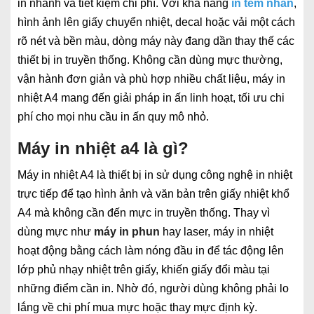
in nhanh và tiết kiệm chi phí. Với khả năng
in tem nhãn
,
hình ảnh lên giấy chuyển nhiệt, decal hoặc vải một cách
rõ nét và bền màu, dòng máy này đang dần thay thế các
thiết bị in truyền thống. Không cần dùng mực thường,
vận hành đơn giản và phù hợp nhiều chất liệu, máy in
nhiệt A4 mang đến giải pháp in ấn linh hoạt, tối ưu chi
phí cho mọi nhu cầu in ấn quy mô nhỏ.
Máy in nhiệt a4 là gì?
Máy in nhiệt A4 là thiết bị in sử dụng công nghệ in nhiệt
trực tiếp để tạo hình ảnh và văn bản trên giấy nhiệt khổ
A4 mà không cần đến mực in truyền thống. Thay vì
dùng mực như
máy in phun
hay laser, máy in nhiệt
hoạt động bằng cách làm nóng đầu in để tác động lên
lớp phủ nhạy nhiệt trên giấy, khiến giấy đổi màu tại
những điểm cần in. Nhờ đó, người dùng không phải lo
lắng về chi phí mua mực hoặc thay mực định kỳ.