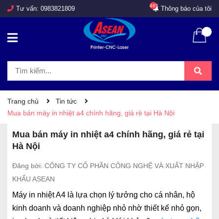
465
Tư vấn:
0983821809
Thông báo của tôi
Trang chủ
Tin tức
Mua bán máy in nhiệt a4 chính hãng, giá rẻ tại Hà Nội
Mua bán máy in nhiệt a4 chính hãng, giá rẻ tại
Hà Nội
Đăng bởi: CÔNG TY CỔ PHẦN CÔNG NGHỆ VÀ XUẤT NHẬP
KHẨU ASEAN
Máy in nhiệt A4 là lựa chọn lý tưởng cho cá nhân, hộ
kinh doanh và doanh nghiệp nhỏ nhờ thiết kế nhỏ gọn,