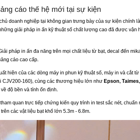
ảng cáo thế hệ mới tại sự kiện
hủ doanh nghiệp tại không gian trưng bày của sự kiện chính l
, những giải pháp in ấn kỹ thuật số chất lượng cao đã được vận
iải pháp in ấn đa năng trên mọi chất liệu từ bạt, decal đến mika
uảng cáo cao cấp.
ất hiện của các dòng máy in phun kỹ thuật số, máy in và cắt từ
 CJV200-160), cùng các thương hiệu lớn như
Epson, Taimes,
về độ bền và tính ổn định.
ham quan trực tiếp chứng kiến quy trình in test sắc nét, chuẩn
rên các vật liệu bạt khổ lớn 5.3m - 6.8m.