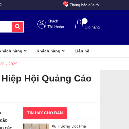
465
9
Thông báo của tôi
Khách
Tài khoản
Giỏ hàng
 khách hàng
Khách hàng
Liên hệ
26 - 2029
 Hiệp Hội Quảng Cáo
h
TIN HAY CHO BẠN
 cáo
Xu Hướng Đột Phá
úp các