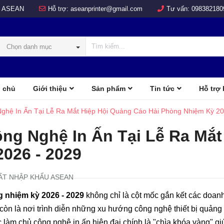
 ASEAN
Hỗ trợ:
aseanprinter@gmail.com
Tư vấn:
098382180
Chọn danh mục
 chủ
Giới thiệu
Sản phẩm
Tin tức
Hỗ trợ
COLOR
d
ghệ In Ấn Tại Lễ Ra Mắt Hiệp Hội Quảng Cáo Hải Phòng Nhiệm Kỳ 20
ng Nghệ In Ấn Tại Lễ Ra Mắt
026 - 2029
ẤT NHẬP KHẨU ASEAN
 nhiệm kỳ 2026 - 2029
không chỉ là cột mốc gắn kết các doan
còn là nơi trình diễn những xu hướng công nghệ thiết bị quảng
ệc làm chủ công nghệ in ấn hiện đại chính là "chìa khóa vàng" gi