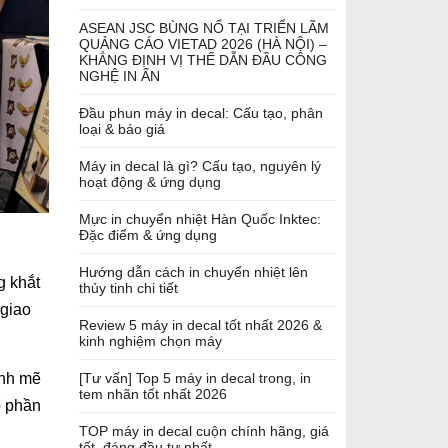
ASEAN JSC BÙNG NỔ TẠI TRIỂN LÃM
QUẢNG CÁO VIETAD 2026 (HÀ NỘI) –
KHẲNG ĐỊNH VỊ THẾ DẪN ĐẦU CÔNG
NGHỆ IN ẤN
Đầu phun máy in decal: Cấu tạo, phân
loại & báo giá
Máy in decal là gì? Cấu tạo, nguyên lý
hoạt động & ứng dụng
Mực in chuyển nhiệt Hàn Quốc Inktec:
Đặc điểm & ứng dụng
Hướng dẫn cách in chuyển nhiệt lên
g khắt
thủy tinh chi tiết
 giao
Review 5 máy in decal tốt nhất 2026 &
kinh nghiệm chọn máy
[Tư vấn] Top 5 máy in decal trong, in
nh mẽ
tem nhãn tốt nhất 2026
ổ phần
TOP máy in decal cuộn chính hãng, giá
tốt, đáng đầu tư nhất