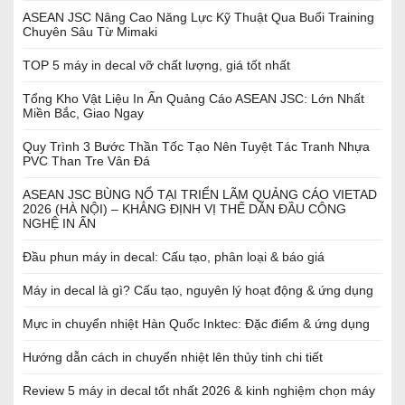
ASEAN JSC Nâng Cao Năng Lực Kỹ Thuật Qua Buổi Training
Chuyên Sâu Từ Mimaki
TOP 5 máy in decal vỡ chất lượng, giá tốt nhất
Tổng Kho Vật Liệu In Ấn Quảng Cáo ASEAN JSC: Lớn Nhất
Miền Bắc, Giao Ngay
Quy Trình 3 Bước Thần Tốc Tạo Nên Tuyệt Tác Tranh Nhựa
PVC Than Tre Vân Đá
ASEAN JSC BÙNG NỔ TẠI TRIỂN LÃM QUẢNG CÁO VIETAD
2026 (HÀ NỘI) – KHẲNG ĐỊNH VỊ THẾ DẪN ĐẦU CÔNG
NGHỆ IN ẤN
Đầu phun máy in decal: Cấu tạo, phân loại & báo giá
Máy in decal là gì? Cấu tạo, nguyên lý hoạt động & ứng dụng
Mực in chuyển nhiệt Hàn Quốc Inktec: Đặc điểm & ứng dụng
Hướng dẫn cách in chuyển nhiệt lên thủy tinh chi tiết
Review 5 máy in decal tốt nhất 2026 & kinh nghiệm chọn máy