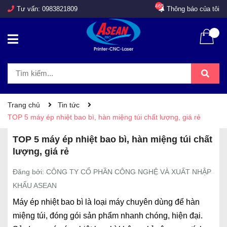
465
Tư vấn:
0983821809
Thông báo của tôi
Trang chủ
Tin tức
TOP 5 máy ép nhiệt bao bì, hàn miệng túi chất lượng, giá rẻ
TOP 5 máy ép nhiệt bao bì, hàn miệng túi chất
lượng, giá rẻ
Đăng bởi: CÔNG TY CỔ PHẦN CÔNG NGHỆ VÀ XUẤT NHẬP
KHẨU ASEAN
Máy ép nhiệt bao bì là loại máy chuyên dùng để hàn
miệng túi, đóng gói sản phẩm nhanh chóng, hiện đại.