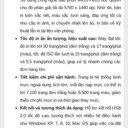
cho độ phân giải tối đa 5760 x 1440 dpi. Nhờ đó, bản
in luôn sắc nét, màu sắc tươi sáng, đáp ứng tốt cả
nhu cầu in ảnh, in chuyển nhiệt lên áo, in bản vẽ kỹ
thuật lẫn in tài liệu văn phòng.
Tốc độ in ấn ấn tượng, hiệu suất cao:
Máy đạt tốc
độ in lên tới 30 trang/phút (đen trắng) và 17 trang/phút
(màu), tốc độ ISO lần lượt là 15 trang/phút (đen trắng)
và 5.5 trang/phút (màu), giúp xử lý nhanh chóng các
đơn hàng lớn.
Tiết kiệm chi phí vận hành:
Trang bị hệ thống bình
mực ngoài dung tích lớn, mỗi lần nạp mực có thể in
tới 7.100 trang đen trắng hoặc 6.500 trang màu, giảm
thiểu chi phí mực in và thời gian thay mực.
Kết nối và tương thích đa dạng:
Hỗ trợ kết nối USB
2.0 tốc độ cao, tương thích với nhiều hệ điều hành
như Windows XP, 7, 8, 10, Mac OS giúp việc cài đặt