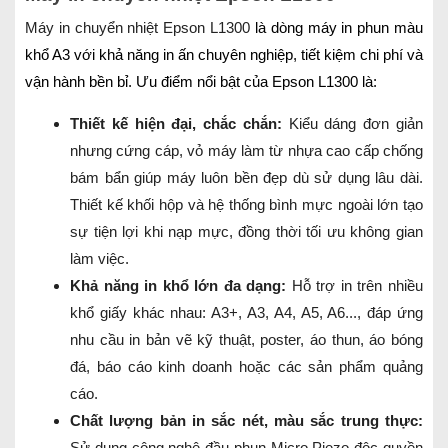
Máy in chuyển nhiệt Epson L1300
là dòng máy in phun màu
khổ A3 với khả năng in ấn chuyên nghiệp, tiết kiệm chi phí và
vận hành bền bỉ. Ưu điểm nổi bật của Epson L1300 là:
Thiết kế hiện đại, chắc chắn:
Kiểu dáng đơn giản
nhưng cứng cáp, vỏ máy làm từ nhựa cao cấp chống
bám bẩn giúp máy luôn bền đẹp dù sử dụng lâu dài.
Thiết kế khối hộp và hệ thống bình mực ngoài lớn tạo
sự tiện lợi khi nạp mực, đồng thời tối ưu không gian
làm việc.
Khả năng in khổ lớn đa dạng:
Hỗ trợ in trên nhiều
khổ giấy khác nhau: A3+, A3, A4, A5, A6..., đáp ứng
nhu cầu in bản vẽ kỹ thuật, poster, áo thun, áo bóng
đá, báo cáo kinh doanh hoặc các sản phẩm quảng
cáo.
Chất lượng bản in sắc nét, màu sắc trung thực:
Sử dụng công nghệ đầu phun Micro Piezo độc quyền