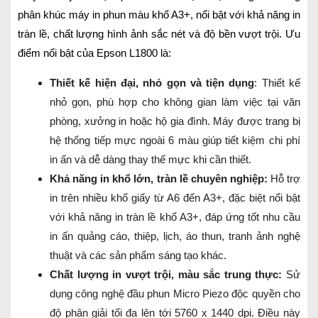
phân khúc máy in phun màu khổ A3+, nổi bật với khả năng in
tràn lề, chất lượng hình ảnh sắc nét và độ bền vượt trội. Ưu
điểm nổi bật của Epson L1800 là:
Thiết kế hiện đại, nhỏ gọn và tiện dụng
: Thiết kế
nhỏ gọn, phù hợp cho không gian làm việc tại văn
phòng, xưởng in hoặc hộ gia đình. Máy được trang bị
hệ thống tiếp mực ngoài 6 màu giúp tiết kiệm chi phí
in ấn và dễ dàng thay thế mực khi cần thiết.
Khả năng in khổ lớn, tràn lề chuyên nghiệp:
Hỗ trợ
in trên nhiều khổ giấy từ A6 đến A3+, đặc biệt nổi bật
với khả năng in tràn lề khổ A3+, đáp ứng tốt nhu cầu
in ấn quảng cáo, thiệp, lịch, áo thun, tranh ảnh nghệ
thuật và các sản phẩm sáng tạo khác.
Chất lượng in vượt trội, màu sắc trung thực:
Sử
dụng công nghệ đầu phun Micro Piezo độc quyền cho
độ phân giải tối đa lên tới 5760 x 1440 dpi. Điều này