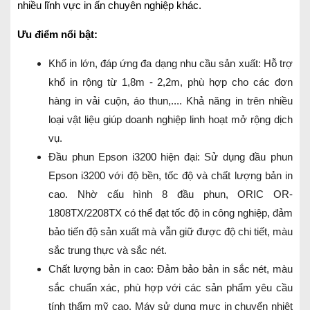
nhiều lĩnh vực in ấn chuyên nghiệp khác.
Ưu điểm nổi bật:
Khổ in lớn, đáp ứng đa dạng nhu cầu sản xuất: Hỗ trợ
khổ in rộng từ 1,8m - 2,2m, phù hợp cho các đơn
hàng in vải cuộn, áo thun,.... Khả năng in trên nhiều
loại vật liệu giúp doanh nghiệp linh hoạt mở rộng dịch
vụ.
Đầu phun Epson i3200 hiện đại: Sử dụng đầu phun
Epson i3200 với độ bền, tốc độ và chất lượng bản in
cao. Nhờ cấu hình 8 đầu phun, ORIC OR-
1808TX/2208TX có thể đạt tốc độ in công nghiệp, đảm
bảo tiến độ sản xuất mà vẫn giữ được độ chi tiết, màu
sắc trung thực và sắc nét.
Chất lượng bản in cao: Đảm bảo bản in sắc nét, màu
sắc chuẩn xác, phù hợp với các sản phẩm yêu cầu
tính thẩm mỹ cao. Máy sử dụng mực in chuyển nhiệt