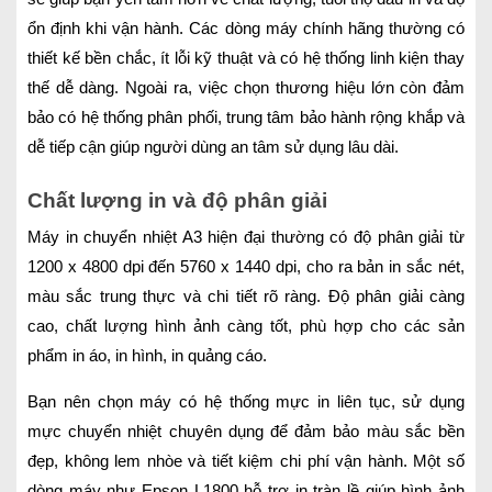
ổn định khi vận hành. Các dòng máy chính hãng thường có
thiết kế bền chắc, ít lỗi kỹ thuật và có hệ thống linh kiện thay
thế dễ dàng. Ngoài ra, việc chọn thương hiệu lớn còn đảm
bảo có hệ thống phân phối, trung tâm bảo hành rộng khắp và
dễ tiếp cận giúp người dùng an tâm sử dụng lâu dài.
Chất lượng in và độ phân giải
Máy in chuyển nhiệt A3 hiện đại thường có độ phân giải từ
1200 x 4800 dpi đến 5760 x 1440 dpi, cho ra bản in sắc nét,
màu sắc trung thực và chi tiết rõ ràng. Độ phân giải càng
cao, chất lượng hình ảnh càng tốt, phù hợp cho các sản
phẩm in áo, in hình, in quảng cáo.
Bạn nên chọn máy có hệ thống mực in liên tục, sử dụng
mực chuyển nhiệt chuyên dụng để đảm bảo màu sắc bền
đẹp, không lem nhòe và tiết kiệm chi phí vận hành. Một số
dòng máy như Epson L1800 hỗ trợ in tràn lề giúp hình ảnh