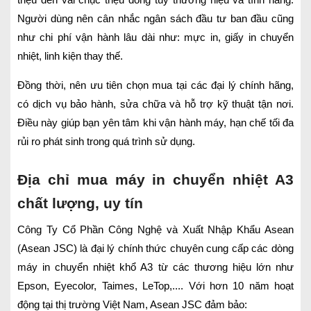
triệu đến vài chục triệu đồng tùy thương hiệu và tính năng.
Người dùng nên cân nhắc ngân sách đầu tư ban đầu cũng
như chi phí vận hành lâu dài như: mực in, giấy in chuyển
nhiệt, linh kiện thay thế.
Đồng thời, nên ưu tiên chọn mua tại các đại lý chính hãng,
có dịch vụ bảo hành, sửa chữa và hỗ trợ kỹ thuật tận nơi.
Điều này giúp bạn yên tâm khi vận hành máy, hạn chế tối đa
rủi ro phát sinh trong quá trình sử dụng.
Địa chỉ mua máy in chuyển nhiệt A3
chất lượng, uy tín
Công Ty Cổ Phần Công Nghệ và Xuất Nhập Khẩu Asean
(Asean JSC) là đại lý chính thức chuyên cung cấp các dòng
máy in chuyển nhiệt khổ A3 từ các thương hiệu lớn như
Epson, Eyecolor, Taimes, LeTop,.... Với hơn 10 năm hoạt
động tại thị trường Việt Nam, Asean JSC đảm bảo: