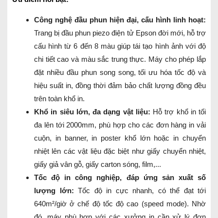
Công nghệ đầu phun hiện đại, cấu hình linh hoạt:
Trang bị đầu phun piezo điện tử Epson đời mới, hỗ trợ
cấu hình từ 6 đến 8 màu giúp tái tạo hình ảnh với độ
chi tiết cao và màu sắc trung thực. Máy cho phép lắp
đặt nhiều đầu phun song song, tối ưu hóa tốc độ và
hiệu suất in, đồng thời đảm bảo chất lượng đồng đều
trên toàn khổ in.
Khổ in siêu lớn, đa dạng vật liệu:
Hỗ trợ khổ in tối
đa lên tới 2000mm, phù hợp cho các đơn hàng in vải
cuộn, in banner, in poster khổ lớn hoặc in chuyển
nhiệt lên các vật liệu đặc biệt như giấy chuyển nhiệt,
giấy giả vân gỗ, giấy carton sóng, film,...
Tốc độ in công nghiệp, đáp ứng sản xuất số
lượng lớn:
Tốc độ in cực nhanh, có thể đạt tới
640m²/giờ ở chế độ tốc độ cao (speed mode). Nhờ
đó, máy phù hợp với các xưởng in cần xử lý đơn