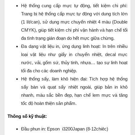
Hệ thống cung cấp mực tự động, tiết kiệm chi phí:
Trang bị hệ thống cấp mực tự động với dung tích lớn
(1 lít/can), sử dụng mực chuyển nhiệt 4 màu (Double
CMYK), giúp tiết kiệm chi phí vận hành và hạn chế tối
đa tình trạng gián đoạn do hết mực giữa chừng.
Đa dạng vật liệu in, ứng dụng linh hoạt: In trên nhiều
loại vật liệu như giấy in chuyển nhiệt, decal mực
nước, vải, gốm sứ, thủy tinh, nhựa… tạo sự linh hoạt
tối đa cho các doanh nghiệp.
Hệ thống sấy, làm khô hiện đại: Tích hợp hệ thống
sấy bàn và quạt sấy nhiệt ngoài, giúp bản in khô
nhanh, màu sắc bền đẹp, hạn chế lem mực và tăng
tốc độ hoàn thiện sản phẩm.
Thông số kỹ thuật:
Đầu phun in: Epson i3200Japan (8-12chiêc)