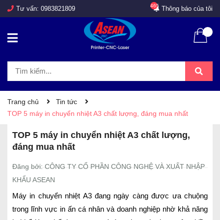
465
Tư vấn:
0983821809
Thông báo của tôi
Trang chủ
Tin tức
TOP 5 máy in chuyển nhiệt A3 chất lượng, đáng mua nhất
TOP 5 máy in chuyển nhiệt A3 chất lượng,
đáng mua nhất
Đăng bởi: CÔNG TY CỔ PHẦN CÔNG NGHỆ VÀ XUẤT NHẬP
KHẨU ASEAN
Máy in chuyển nhiệt A3 đang ngày càng được ưa chuộng
trong lĩnh vực in ấn cá nhân và doanh nghiệp nhờ khả năng