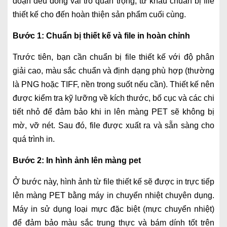
đoạn đều đóng vai trò quan trọng, từ khâu chuẩn bị file
thiết kế cho đến hoàn thiện sản phẩm cuối cùng.
Bước 1: Chuẩn bị thiết kế và file in hoàn chỉnh
Trước tiên, bạn cần chuẩn bị file thiết kế với độ phân
giải cao, màu sắc chuẩn và định dạng phù hợp (thường
là PNG hoặc TIFF, nền trong suốt nếu cần). Thiết kế nên
được kiểm tra kỹ lưỡng về kích thước, bố cục và các chi
tiết nhỏ để đảm bảo khi in lên màng PET sẽ không bị
mờ, vỡ nét. Sau đó, file được xuất ra và sẵn sàng cho
quá trình in.
Bước 2: In hình ảnh lên màng pet
Ở bước này, hình ảnh từ file thiết kế sẽ được in trực tiếp
lên màng PET bằng máy in chuyển nhiệt chuyên dụng.
Máy in sử dụng loại mực đặc biệt (mực chuyển nhiệt)
để đảm bảo màu sắc trung thực và bám dính tốt trên