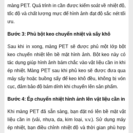
màng PET. Quá trình in cần được kiểm soát về nhiệt độ,
tốc độ và chất lượng mực để hình ảnh đạt độ sắc nét tối
ưu.
Bước 3: Phủ bột keo chuyển nhiệt và sấy khô
Sau khi in xong, màng PET sẽ được phủ một lớp bột
keo chuyển nhiệt lên bề mặt hình ảnh. Bột keo này có
tác dụng giúp hình ảnh bám chắc vào vật liệu cần in khi
ép nhiệt. Màng PET sau khi phủ keo sẽ được đưa qua
máy sấy hoặc buồng sấy để keo khô đều, không bị vón
cục, đảm bảo độ bám dính khi chuyển lên sản phẩm.
Bước 4: Ép chuyển nhiệt hình ảnh lên vật liệu cần in
Khi màng PET đã sẵn sàng, bạn đặt nó lên bề mặt vật
liệu cần in (vải, nhựa, da, kim loại, v.v.). Sử dụng máy
ép nhiệt, bạn điều chỉnh nhiệt độ và thời gian phù hợp