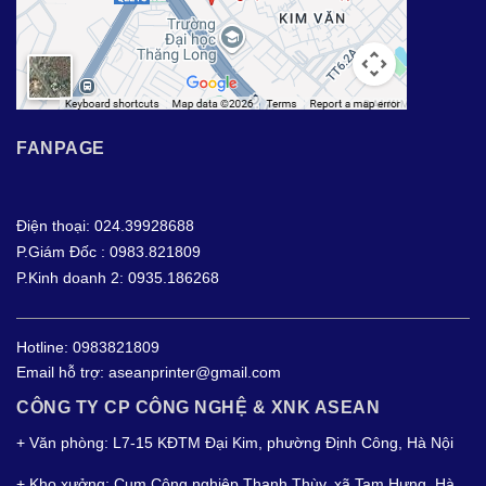
FANPAGE
Điện thoại: 024.39928688
P.Giám Đốc : 0983.821809
P.Kinh doanh 2: 0935.186268
Hotline:
0983821809
Email hỗ trợ:
aseanprinter@gmail.com
CÔNG TY CP CÔNG NGHỆ & XNK ASEAN
+ Văn phòng: L7-15 KĐTM Đại Kim, phường Định Công, Hà Nội
+ Kho xưởng: Cụm Công nghiệp Thanh Thùy, xã Tam Hưng, Hà