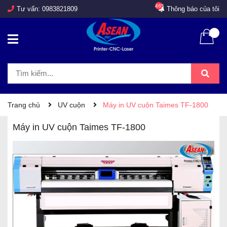
465
Tư vấn:
0983821809
Thông báo của tôi
Trang chủ
UV cuộn
Máy in UV cuộn Taimes TF-1800
Máy in UV cuộn Taimes TF-1800