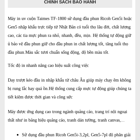
CHÍNH SÁCH BẢO HÀNH
Máy in uv cuộn Taimes TF-1800 s
ử dụng đầu phun Ricoh Gen5i hoặc
Gen5 nhập khẩu trực tiếp từ Nhật Bản có tuổi thọ lâu đời, chất lượng
cao, các tia mực phun ra nhỏ, nhanh, đều, mịn. Hệ thống tự động giữ
ủ bảo vệ đầu phun giữ cho đầu phun in chất lượng tốt, tăng tuổi thọ
đầu phun.Màu sắc tươi chuẩn sống động, độ bền màu tốt.
Tốc độ in nhanh nâng cao hiệu suất công việc
Day trượt kéo đầu in nhập khẩu từ châu Âu giúp máy chạy êm không
bị rung lắc hay quá ồn.Hệ thống cung cấp mực tự động giúp chúng ta
tiết kiệm được thời gian và công sức
Máy được ứng dụng cao trong ngành quảng cáo, trang trí nội ngoại
thất như in bảng hiệu quảng cáo, tranh dán tường, tranh canvas,...
Sử dụng đầu phun Ricoh Gen5i-3,2pl, Gen5-7pl độ phân giải