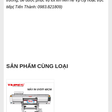
trường, để được phục vụ tốt xin liên hệ Vp cty hoặc trực
tiếp( Tiến Thành: 0983.821809)
SẢN PHẨM CÙNG LOẠI