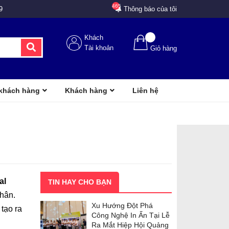
465
9
Thông báo của tôi
Khách
Tài khoản
Giỏ hàng
 khách hàng
Khách hàng
Liên hệ
al
TIN HAY CHO BẠN
nhân.
Xu Hướng Đột Phá
 tạo ra
Công Nghệ In Ấn Tại Lễ
Ra Mắt Hiệp Hội Quảng