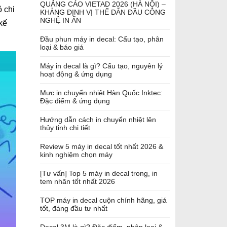
QUẢNG CÁO VIETAD 2026 (HÀ NỘI) –
 chi
KHẲNG ĐỊNH VỊ THẾ DẪN ĐẦU CÔNG
NGHỆ IN ẤN
kế
Đầu phun máy in decal: Cấu tạo, phân
loại & báo giá
Máy in decal là gì? Cấu tạo, nguyên lý
hoạt động & ứng dụng
Mực in chuyển nhiệt Hàn Quốc Inktec:
Đặc điểm & ứng dụng
Hướng dẫn cách in chuyển nhiệt lên
thủy tinh chi tiết
Review 5 máy in decal tốt nhất 2026 &
kinh nghiệm chọn máy
[Tư vấn] Top 5 máy in decal trong, in
tem nhãn tốt nhất 2026
TOP máy in decal cuộn chính hãng, giá
tốt, đáng đầu tư nhất