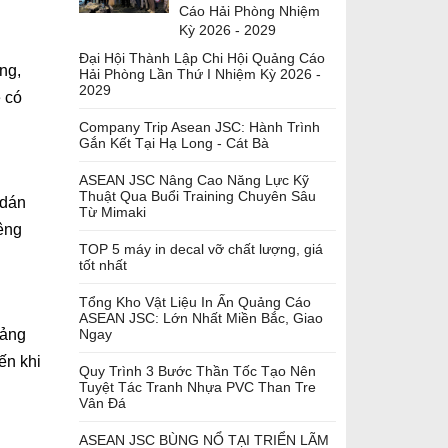
Cáo Hải Phòng Nhiệm
Kỳ 2026 - 2029
Đại Hội Thành Lập Chi Hội Quảng Cáo
ng,
Hải Phòng Lần Thứ I Nhiệm Kỳ 2026 -
2029
ẽ có
Company Trip Asean JSC: Hành Trình
Gắn Kết Tại Hạ Long - Cát Bà
ASEAN JSC Nâng Cao Năng Lực Kỹ
Thuật Qua Buổi Training Chuyên Sâu
 dán
Từ Mimaki
iêng
TOP 5 máy in decal vỡ chất lượng, giá
tốt nhất
Tổng Kho Vật Liệu In Ấn Quảng Cáo
ASEAN JSC: Lớn Nhất Miền Bắc, Giao
tảng
Ngay
đến khi
Quy Trình 3 Bước Thần Tốc Tạo Nên
Tuyệt Tác Tranh Nhựa PVC Than Tre
Vân Đá
ASEAN JSC BÙNG NỔ TẠI TRIỂN LÃM