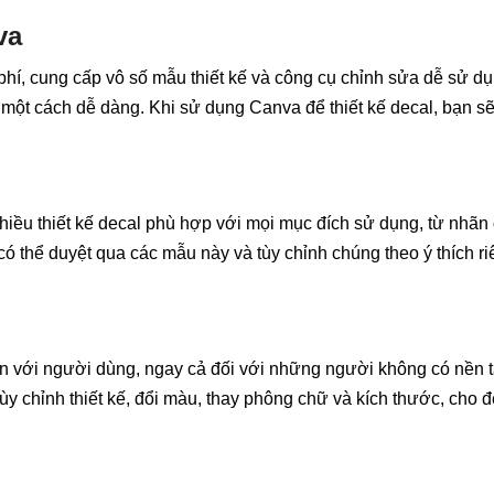
va
 phí, cung cấp vô số mẫu thiết kế và công cụ chỉnh sửa dễ sử dụ
o một cách dễ dàng. Khi sử dụng Canva để thiết kế decal, bạn s
iều thiết kế decal phù hợp với mọi mục đích sử dụng, từ nhãn
ó thể duyệt qua các mẫu này và tùy chỉnh chúng theo ý thích r
ện với người dùng, ngay cả đối với những người không có nền 
in tùy chỉnh thiết kế, đổi màu, thay phông chữ và kích thước, cho 