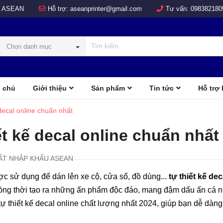
 ASEAN
Hỗ trợ:
aseanprinter@gmail.com
Tư vấn:
098382180
Chọn danh mục
 chủ
Giới thiệu
Sản phẩm
Tin tức
Hỗ trợ
COLOR
d
 decal online chuẩn nhất
ết kế decal online chuẩn nhất
ẤT NHẬP KHẨU ASEAN
ợc sử dụng để dán lên xe cộ, cửa sổ, đồ dùng...
tự thiết kế dec
, đồng thời tạo ra những ấn phẩm độc đáo, mang đậm dấu ấn cá 
ự thiết kế decal online chất lượng nhất 2024, giúp bạn dễ dàng