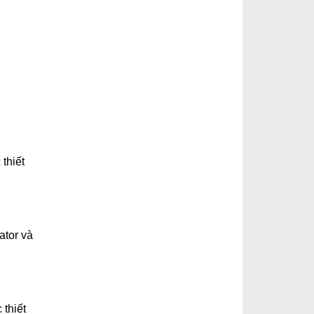
thiết
ator và
 thiết