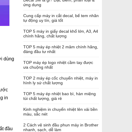
Decal 3M là gì? Đặc điểm, phân loại &
ứng dụng
Cung cấp máy in cắt decal, bế tem nhãn
tự động uy tín, giá tốt
TOP 5 máy in giấy decal khổ lớn, A3, A4
chính hãng, chất lượng
TOP 5 máy ép nhiệt 2 mâm chính hãng,
đáng đầu tư nhất
i dùng
TOP máy ép logo nhiệt cầm tay được
ưa chuộng nhất
TOP 2 máy ép cốc chuyển nhiệt, máy in
hình ly sứ chất lượng
hước
TOP 5 máy ép nhiệt bao bì, hàn miệng
g in
túi chất lượng, giá rẻ
Kinh nghiệm in chuyển nhiệt lên vải bền
màu, sắc nét
2 Cách vệ sinh đầu phun máy in Brother
ắt đầu
nhanh, sạch, dễ làm