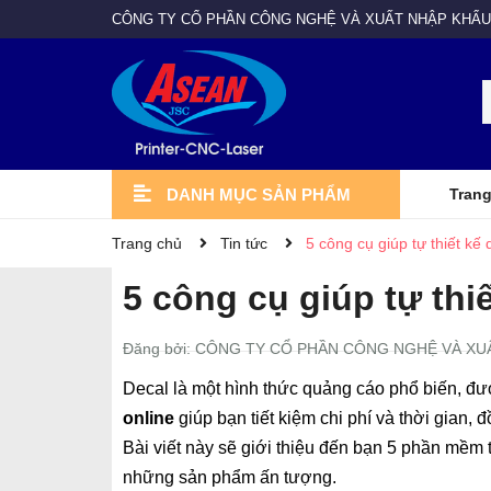
CÔNG TY CỔ PHẦN CÔNG NGHỆ VÀ XUẤT NHẬP KHẨU
DANH MỤC SẢN PHẨM
Trang
VẬT TƯ - LINH KIỆN
MÁY GIA CÔNG
MAY IN VẢI MAY MẶC
Giấy in chuyển nhiệt
Linh kiện máy in
Vật liệu in
Mực in
MÁY IN QUẢNG CÁO
Máy cắt bế DAMAS
Máy cắt LASER
Máy cắt CNC
Máy in trực tiếp vải cuộn
Máy chuyển nhiệt
Máy in DTG
Máy ép nhiệt
Máy hồ vải
Máy in PET
MÁY IN UV
Máy in khổ 3,2m SMTJET
Máy in khổ lớn TAIMES
Máy in EYE
Máy in EPSON
Máy in Mimaki
Máy in UV Giày
UV cuộn
UV Hybri
UV DTF
UV phẳng
Vật tư - Linh kiện
Máy gia công
May in vải may mặc
Máy in quảng cáo
Máy in UV
Trang chủ
Tin tức
5 công cụ giúp tự thiết kế
5 công cụ giúp tự thi
Đăng bởi: CÔNG TY CỔ PHẦN CÔNG NGHỆ VÀ XU
Decal là một hình thức quảng cáo phổ biến, đư
online
giúp bạn tiết kiệm chi phí và thời gian
Bài viết này sẽ giới thiệu đến bạn 5 phần mềm t
những sản phẩm ấn tượng.