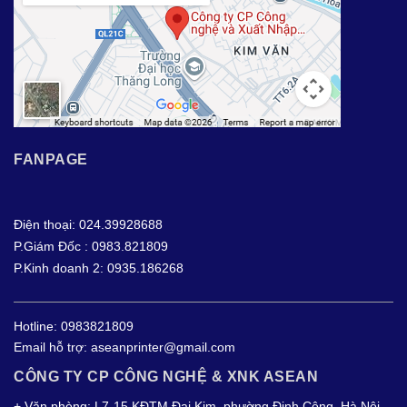
FANPAGE
Điện thoại: 024.39928688
P.Giám Đốc : 0983.821809
P.Kinh doanh 2: 0935.186268
Hotline:
0983821809
Email hỗ trợ:
aseanprinter@gmail.com
CÔNG TY CP CÔNG NGHỆ & XNK ASEAN
+ Văn phòng: L7-15 KĐTM Đại Kim, phường Định Công, Hà Nội