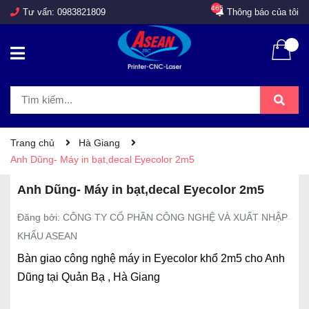
465
Tư vấn:
0983821809
Thông báo của tôi
Trang chủ
Hà Giang
Anh Dũng- Máy in bạt,decal Eyecolor 2m5
Anh Dũng- Máy in bạt,decal Eyecolor 2m5
Đăng bởi: CÔNG TY CỔ PHẦN CÔNG NGHỆ VÀ XUẤT NHẬP
KHẨU ASEAN
Bàn giao công nghệ máy in Eyecolor khổ 2m5 cho Anh
Dũng tại Quản Bạ , Hà Giang