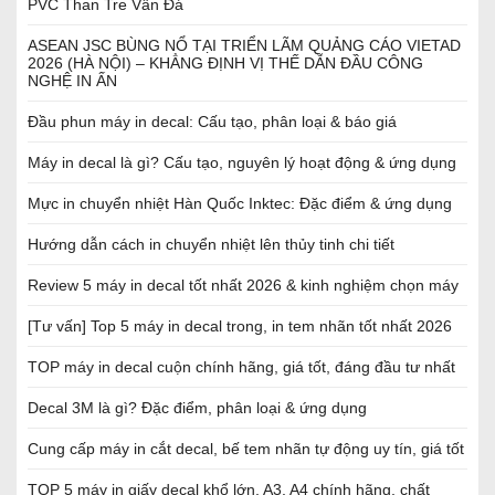
PVC Than Tre Vân Đá
ASEAN JSC BÙNG NỔ TẠI TRIỂN LÃM QUẢNG CÁO VIETAD
2026 (HÀ NỘI) – KHẲNG ĐỊNH VỊ THẾ DẪN ĐẦU CÔNG
NGHỆ IN ẤN
Đầu phun máy in decal: Cấu tạo, phân loại & báo giá
Máy in decal là gì? Cấu tạo, nguyên lý hoạt động & ứng dụng
Mực in chuyển nhiệt Hàn Quốc Inktec: Đặc điểm & ứng dụng
Hướng dẫn cách in chuyển nhiệt lên thủy tinh chi tiết
Review 5 máy in decal tốt nhất 2026 & kinh nghiệm chọn máy
[Tư vấn] Top 5 máy in decal trong, in tem nhãn tốt nhất 2026
TOP máy in decal cuộn chính hãng, giá tốt, đáng đầu tư nhất
Decal 3M là gì? Đặc điểm, phân loại & ứng dụng
Cung cấp máy in cắt decal, bế tem nhãn tự động uy tín, giá tốt
TOP 5 máy in giấy decal khổ lớn, A3, A4 chính hãng, chất