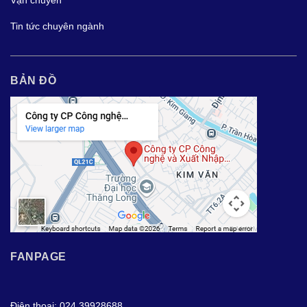
Vận chuyển
Tin tức chuyên ngành
BẢN ĐỒ
FANPAGE
Điện thoại: 024.39928688