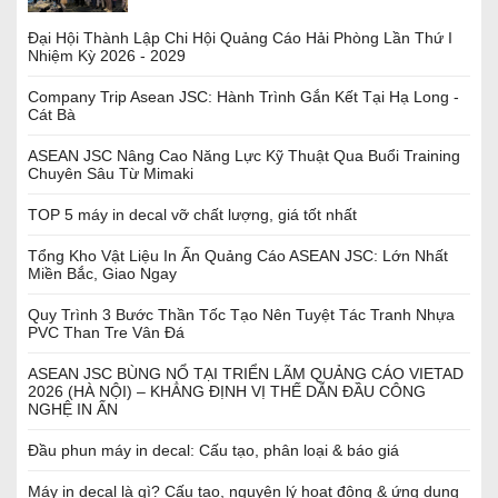
Đại Hội Thành Lập Chi Hội Quảng Cáo Hải Phòng Lần Thứ I
Nhiệm Kỳ 2026 - 2029
Company Trip Asean JSC: Hành Trình Gắn Kết Tại Hạ Long -
Cát Bà
ASEAN JSC Nâng Cao Năng Lực Kỹ Thuật Qua Buổi Training
Chuyên Sâu Từ Mimaki
TOP 5 máy in decal vỡ chất lượng, giá tốt nhất
Tổng Kho Vật Liệu In Ấn Quảng Cáo ASEAN JSC: Lớn Nhất
Miền Bắc, Giao Ngay
Quy Trình 3 Bước Thần Tốc Tạo Nên Tuyệt Tác Tranh Nhựa
PVC Than Tre Vân Đá
ASEAN JSC BÙNG NỔ TẠI TRIỂN LÃM QUẢNG CÁO VIETAD
2026 (HÀ NỘI) – KHẲNG ĐỊNH VỊ THẾ DẪN ĐẦU CÔNG
NGHỆ IN ẤN
Đầu phun máy in decal: Cấu tạo, phân loại & báo giá
Máy in decal là gì? Cấu tạo, nguyên lý hoạt động & ứng dụng