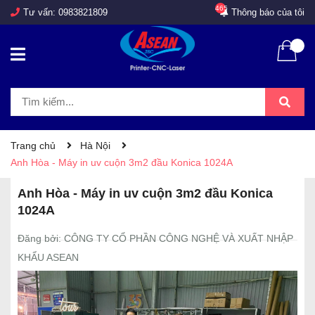
465
Tư vấn:
0983821809
Thông báo của tôi
Trang chủ
Hà Nội
Anh Hòa - Máy in uv cuộn 3m2 đầu Konica 1024A
Anh Hòa - Máy in uv cuộn 3m2 đầu Konica
1024A
Đăng bởi: CÔNG TY CỔ PHẦN CÔNG NGHỆ VÀ XUẤT NHẬP
KHẨU ASEAN