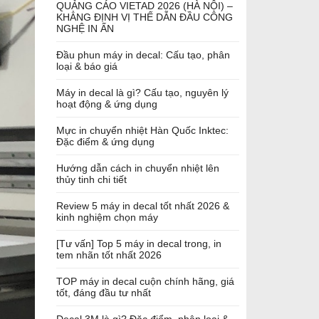
QUẢNG CÁO VIETAD 2026 (HÀ NỘI) –
KHẲNG ĐỊNH VỊ THẾ DẪN ĐẦU CÔNG
NGHỆ IN ẤN
Đầu phun máy in decal: Cấu tạo, phân
loại & báo giá
Máy in decal là gì? Cấu tạo, nguyên lý
hoạt động & ứng dụng
Mực in chuyển nhiệt Hàn Quốc Inktec:
Đặc điểm & ứng dụng
Hướng dẫn cách in chuyển nhiệt lên
thủy tinh chi tiết
Review 5 máy in decal tốt nhất 2026 &
kinh nghiệm chọn máy
[Tư vấn] Top 5 máy in decal trong, in
tem nhãn tốt nhất 2026
TOP máy in decal cuộn chính hãng, giá
tốt, đáng đầu tư nhất