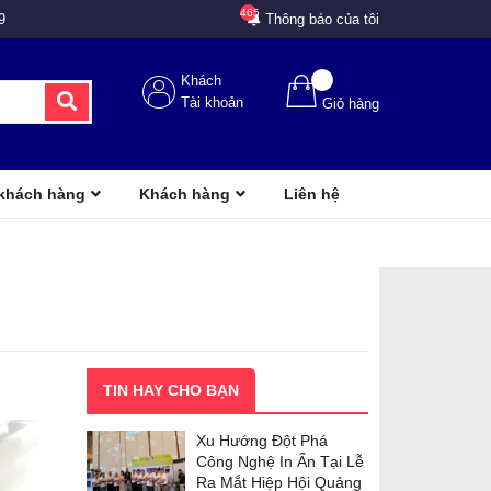
465
9
Thông báo của tôi
Khách
Tài khoản
Giỏ hàng
 khách hàng
Khách hàng
Liên hệ
TIN HAY CHO BẠN
Xu Hướng Đột Phá
Công Nghệ In Ấn Tại Lễ
Ra Mắt Hiệp Hội Quảng