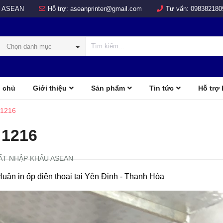
 ASEAN
Hỗ trợ:
aseanprinter@gmail.com
Tư vấn:
098382180
Chọn danh mục
 chủ
Giới thiệu
Sản phẩm
Tin tức
Hỗ trợ
COLOR
d
 1216
 1216
ẤT NHẬP KHẨU ASEAN
uân in ốp điện thoại tại Yên Định - Thanh Hóa