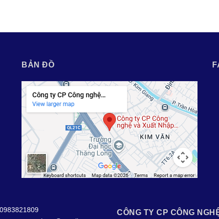
BẢN ĐỒ
F
0983821809
CÔNG TY CP CÔNG NGH