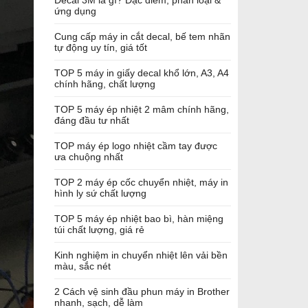
Decal 3M là gì? Đặc điểm, phân loại &
ứng dụng
Cung cấp máy in cắt decal, bế tem nhãn
tự động uy tín, giá tốt
TOP 5 máy in giấy decal khổ lớn, A3, A4
chính hãng, chất lượng
TOP 5 máy ép nhiệt 2 mâm chính hãng,
đáng đầu tư nhất
TOP máy ép logo nhiệt cầm tay được
ưa chuộng nhất
TOP 2 máy ép cốc chuyển nhiệt, máy in
hình ly sứ chất lượng
TOP 5 máy ép nhiệt bao bì, hàn miệng
túi chất lượng, giá rẻ
Kinh nghiệm in chuyển nhiệt lên vải bền
màu, sắc nét
2 Cách vệ sinh đầu phun máy in Brother
nhanh, sạch, dễ làm