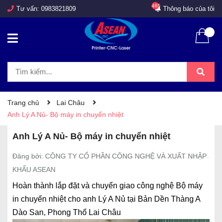
465
Tư vấn:
0983821809
Thông báo của tôi
Trang chủ
Lai Châu
Anh Lý A Nủ- Bộ máy in chuyển nhiệt
Anh Lý A Nủ- Bộ máy in chuyển nhiệt
Đăng bởi: CÔNG TY CỔ PHẦN CÔNG NGHỆ VÀ XUẤT NHẬP
KHẨU ASEAN
Hoàn thành lắp đặt và chuyển giao công nghệ Bộ máy
in chuyển nhiệt cho anh Lý A Nủ tại Bản Dền Thàng A
Dào San, Phong Thổ Lai Châu