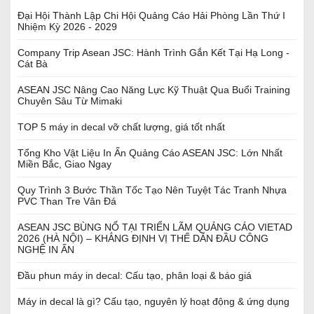
Đại Hội Thành Lập Chi Hội Quảng Cáo Hải Phòng Lần Thứ I
Nhiệm Kỳ 2026 - 2029
Company Trip Asean JSC: Hành Trình Gắn Kết Tại Hạ Long -
Cát Bà
ASEAN JSC Nâng Cao Năng Lực Kỹ Thuật Qua Buổi Training
Chuyên Sâu Từ Mimaki
TOP 5 máy in decal vỡ chất lượng, giá tốt nhất
Tổng Kho Vật Liệu In Ấn Quảng Cáo ASEAN JSC: Lớn Nhất
Miền Bắc, Giao Ngay
Quy Trình 3 Bước Thần Tốc Tạo Nên Tuyệt Tác Tranh Nhựa
PVC Than Tre Vân Đá
ASEAN JSC BÙNG NỔ TẠI TRIỂN LÃM QUẢNG CÁO VIETAD
2026 (HÀ NỘI) – KHẲNG ĐỊNH VỊ THẾ DẪN ĐẦU CÔNG
NGHỆ IN ẤN
Đầu phun máy in decal: Cấu tạo, phân loại & báo giá
Máy in decal là gì? Cấu tạo, nguyên lý hoạt động & ứng dụng