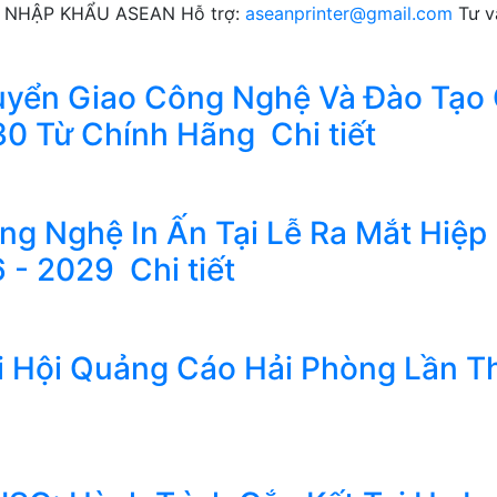
 NHẬP KHẨU ASEAN
Hỗ trợ:
aseanprinter@gmail.com
Tư v
ển Giao Công Nghệ Và Đào Tạo 
30 Từ Chính Hãng
Chi tiết
g Nghệ In Ấn Tại Lễ Ra Mắt Hiệp
6 - 2029
Chi tiết
i Hội Quảng Cáo Hải Phòng Lần T