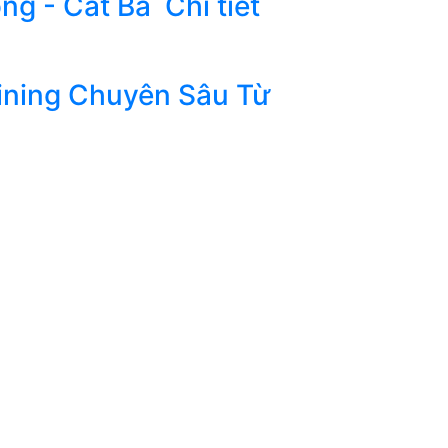
ong - Cát Bà
Chi tiết
ining Chuyên Sâu Từ