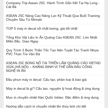
Company Trip Asean JSC: Hành Trình Gắn Kết Tại Hạ Long -
Cát Bà
ASEAN JSC Nâng Cao Năng Lực Kỹ Thuật Qua Buổi Training
Chuyên Sâu Từ Mimaki
TOP 5 máy in decal vỡ chất lượng, giá tốt nhất
Tổng Kho Vật Liệu In Ấn Quảng Cáo ASEAN JSC: Lớn Nhất
Miền Bắc, Giao Ngay
Quy Trình 3 Bước Thần Tốc Tạo Nên Tuyệt Tác Tranh Nhựa
PVC Than Tre Vân Đá
ASEAN JSC BÙNG NỔ TẠI TRIỂN LÃM QUẢNG CÁO VIETAD
2026 (HÀ NỘI) – KHẲNG ĐỊNH VỊ THẾ DẪN ĐẦU CÔNG
NGHỆ IN ẤN
Đầu phun máy in decal: Cấu tạo, phân loại & báo giá
Máy in decal là gì? Cấu tạo, nguyên lý hoạt động & ứng dụng
Mực in chuyển nhiệt Hàn Quốc Inktec: Đặc điểm & ứng dụng
Hướng dẫn cách in chuyển nhiệt lên thủy tinh chi tiết