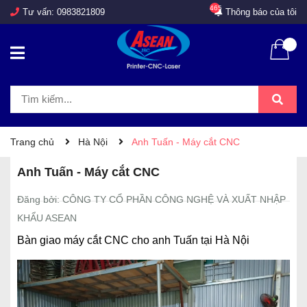
465
Tư vấn:
0983821809
Thông báo của tôi
Trang chủ
Hà Nội
Anh Tuấn - Máy cắt CNC
Anh Tuấn - Máy cắt CNC
Đăng bởi: CÔNG TY CỔ PHẦN CÔNG NGHỆ VÀ XUẤT NHẬP
KHẨU ASEAN
Bàn giao máy cắt CNC cho anh Tuấn tại Hà Nội