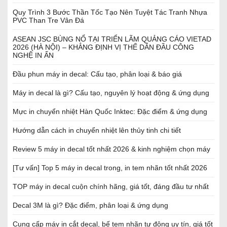
Quy Trình 3 Bước Thần Tốc Tạo Nên Tuyệt Tác Tranh Nhựa
PVC Than Tre Vân Đá
ASEAN JSC BÙNG NỔ TẠI TRIỂN LÃM QUẢNG CÁO VIETAD
2026 (HÀ NỘI) – KHẲNG ĐỊNH VỊ THẾ DẪN ĐẦU CÔNG
NGHỆ IN ẤN
Đầu phun máy in decal: Cấu tạo, phân loại & báo giá
Máy in decal là gì? Cấu tạo, nguyên lý hoạt động & ứng dụng
Mực in chuyển nhiệt Hàn Quốc Inktec: Đặc điểm & ứng dụng
Hướng dẫn cách in chuyển nhiệt lên thủy tinh chi tiết
Review 5 máy in decal tốt nhất 2026 & kinh nghiệm chọn máy
[Tư vấn] Top 5 máy in decal trong, in tem nhãn tốt nhất 2026
TOP máy in decal cuộn chính hãng, giá tốt, đáng đầu tư nhất
Decal 3M là gì? Đặc điểm, phân loại & ứng dụng
Cung cấp máy in cắt decal, bế tem nhãn tự động uy tín, giá tốt