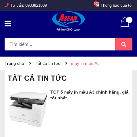
465
Tư vấn:
0983821809
Thông báo của tôi
Trang chủ
Tất cả tin tức
máy in màu A3
TẤT CẢ TIN TỨC
TOP 5 máy in màu A3 chính hãng, giá
tốt nhất