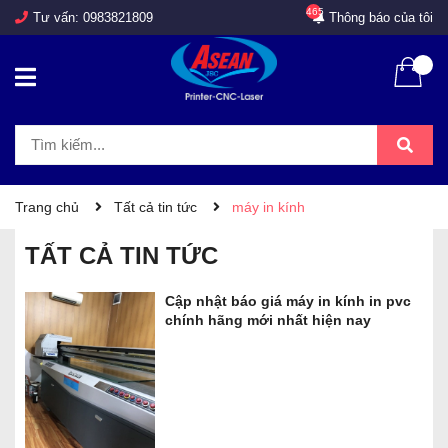
465
Tư vấn:
0983821809
Thông báo của tôi
Trang chủ
Tất cả tin tức
máy in kính
TẤT CẢ TIN TỨC
Cập nhật báo giá máy in kính in pvc
chính hãng mới nhất hiện nay