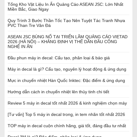
Tổng Kho Vật Liệu In Ấn Quảng Cáo ASEAN JSC: Lớn Nhất
Miền Bắc, Giao Ngay
Quy Trình 3 Bước Thần Tốc Tạo Nên Tuyệt Tác Tranh Nhựa
PVC Than Tre Vân Đá
ASEAN JSC BÙNG NỔ TẠI TRIỂN LÃM QUẢNG CÁO VIETAD
2026 (HÀ NỘI) – KHẲNG ĐỊNH VỊ THẾ DẪN ĐẦU CÔNG
NGHỆ IN ẤN
Đầu phun máy in decal: Cấu tạo, phân loại & báo giá
Máy in decal là gì? Cấu tạo, nguyên lý hoạt động & ứng dụng
Mực in chuyển nhiệt Hàn Quốc Inktec: Đặc điểm & ứng dụng
Hướng dẫn cách in chuyển nhiệt lên thủy tinh chi tiết
Review 5 máy in decal tốt nhất 2026 & kinh nghiệm chọn máy
[Tư vấn] Top 5 máy in decal trong, in tem nhãn tốt nhất 2026
TOP máy in decal cuộn chính hãng, giá tốt, đáng đầu tư nhất
Decal 3M là gì? Đặc điểm, phân loại & ứng dụng