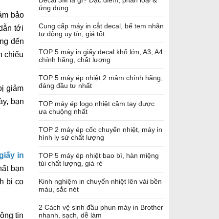
Decal 3M là gì? Đặc điểm, phân loại &
ứng dụng
đảm bảo
Cung cấp máy in cắt decal, bế tem nhãn
dẫn tới
tự động uy tín, giá tốt
ởng đến
TOP 5 máy in giấy decal khổ lớn, A3, A4
n chiếu
chính hãng, chất lượng
TOP 5 máy ép nhiệt 2 mâm chính hãng,
đáng đầu tư nhất
bị giảm
ày, bạn
TOP máy ép logo nhiệt cầm tay được
ưa chuộng nhất
TOP 2 máy ép cốc chuyển nhiệt, máy in
hình ly sứ chất lượng
giấy in
TOP 5 máy ép nhiệt bao bì, hàn miệng
túi chất lượng, giá rẻ
hất bạn
h bị co
Kinh nghiệm in chuyển nhiệt lên vải bền
màu, sắc nét
2 Cách vệ sinh đầu phun máy in Brother
ông tin
nhanh, sạch, dễ làm