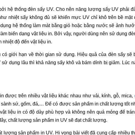
 bởi hệ thống đèn sấy UV. Cho nên năng lượng sấy UV phải 
hư nhiệt sấy không đủ sẽ khiến mực UV chỉ khô trên bề mặt 
 dụng hệ thống làm mát bằng gió hoặc bằng nước sẽ ảnh hư
àm biến dạng vật liệu in. Bởi vậy, người dùng nên sử dụng đè
 nhiệt độ đến vật liệu in.
 có giới hạn về thời gian sử dụng. Hiệu quả của đèn sấy sẽ 
V sử dụng lâu thì khả năng sấy khô và bám dính bị giảm. Lúc n
in được trên nhiều vật liệu khác nhau như vải, kính, gỗ, mica,
, sành sứ, gốm, đá,… Để có được sản phẩm in chất lượng tốt n
o vật liệu in có độ dày phù hợp và không nên quá mỏng để trán
ây, chất lượng sản phẩm in UV sẽ đạt chất lượng.
t lượng sản phẩm in UV. Hi vọng bài viết đã cung cấp nhiều th