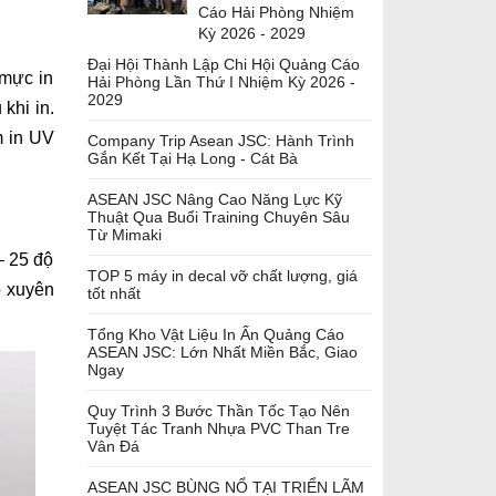
Cáo Hải Phòng Nhiệm
Kỳ 2026 - 2029
Đại Hội Thành Lập Chi Hội Quảng Cáo
 mực in
Hải Phòng Lần Thứ I Nhiệm Kỳ 2026 -
2029
khi in.
m in UV
Company Trip Asean JSC: Hành Trình
Gắn Kết Tại Hạ Long - Cát Bà
ASEAN JSC Nâng Cao Năng Lực Kỹ
Thuật Qua Buổi Training Chuyên Sâu
Từ Mimaki
– 25 độ
TOP 5 máy in decal vỡ chất lượng, giá
ó xuyên
tốt nhất
Tổng Kho Vật Liệu In Ấn Quảng Cáo
ASEAN JSC: Lớn Nhất Miền Bắc, Giao
Ngay
Quy Trình 3 Bước Thần Tốc Tạo Nên
Tuyệt Tác Tranh Nhựa PVC Than Tre
Vân Đá
ASEAN JSC BÙNG NỔ TẠI TRIỂN LÃM