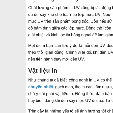
Chất lượng sản phẩm in UV cũng bị tác động
đủ để sấy khô cho toàn bộ lớp mực UV. Nếu n
mực UV trên sản phẩm bong tróc. Còn nếu sử
độ bám dính giữa các lớp mực. Đồng thời còn l
giải nhiệt và kính lọc tia hồng ngoại để làm giảm
Một điểm bạn cần lưu ý đó là mỗi đèn UV đều
theo thời gian dùng. Chính vì lẽ đó, khi đèn U
nên tiến hành thay mới đèn UV.
Vật liệu in
Như chúng ta đã biết, công nghệ in UV có thể 
chuyển nhiệt
, gạch men, thạch cao, tấm nhựa
chú ý trải phải vật liệu in. Đồng thời, đảm bả
hay biến dạng khi đèn sấy mực UV đi qua. Từ đ
Trên đây là những yếu tố sẽ ảnh hưởng tới chấ