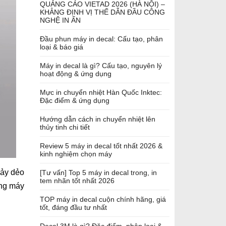
QUẢNG CÁO VIETAD 2026 (HÀ NỘI) –
KHẲNG ĐỊNH VỊ THẾ DẪN ĐẦU CÔNG
NGHỆ IN ẤN
Đầu phun máy in decal: Cấu tạo, phân
loại & báo giá
Máy in decal là gì? Cấu tạo, nguyên lý
hoạt động & ứng dụng
Mực in chuyển nhiệt Hàn Quốc Inktec:
Đặc điểm & ứng dụng
Hướng dẫn cách in chuyển nhiệt lên
thủy tinh chi tiết
Review 5 máy in decal tốt nhất 2026 &
kinh nghiệm chọn máy
hảy dẻo
[Tư vấn] Top 5 máy in decal trong, in
tem nhãn tốt nhất 2026
ùng máy
TOP máy in decal cuộn chính hãng, giá
tốt, đáng đầu tư nhất