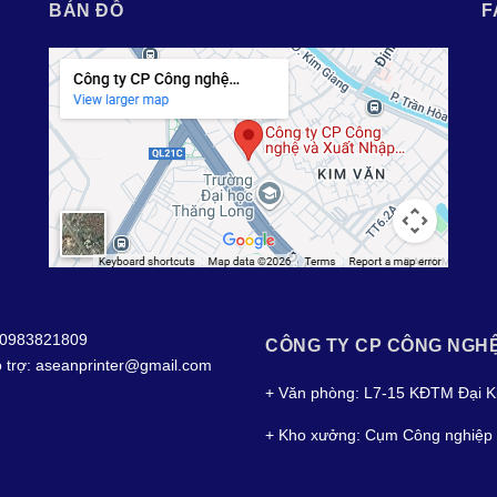
BẢN ĐỒ
F
0983821809
CÔNG TY CP CÔNG NGH
 trợ:
aseanprinter@gmail.com
+ Văn phòng: L7-15 KĐTM Đại K
+ Kho xưởng: Cụm Công nghiệp 