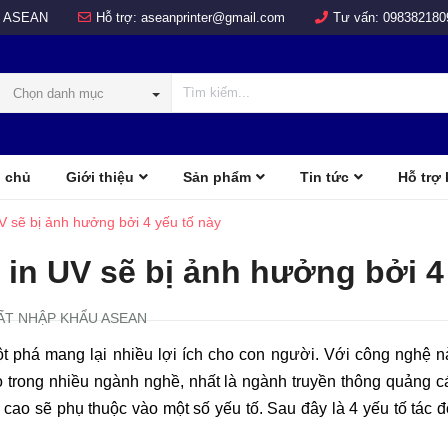
 ASEAN
Hỗ trợ:
aseanprinter@gmail.com
Tư vấn:
098382180
Chọn danh mục
 chủ
Giới thiệu
Sản phẩm
Tin tức
Hỗ trợ
COLOR
d
 sẽ bị ảnh hưởng bởi 4 yếu tố này
in UV sẽ bị ảnh hưởng bởi 4
ẤT NHẬP KHẨU ASEAN
 phá mang lại nhiều lợi ích cho con người. Với công nghệ n
 trong nhiều ngành nghề, nhất là ngành truyền thông quảng c
ao sẽ phụ thuộc vào một số yếu tố. Sau đây là 4 yếu tố tác đ