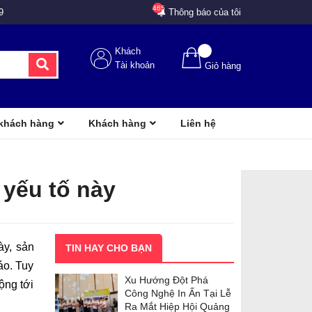
465
9
Thông báo của tôi
Khách
Tài khoản
Giỏ hàng
 khách hàng
Khách hàng
Liên hệ
 yếu tố này
ày, sản
TIN HAY CHO BẠN
áo. Tuy
Xu Hướng Đột Phá
ộng tới
Công Nghệ In Ấn Tại Lễ
Ra Mắt Hiệp Hội Quảng