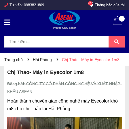
465
Tư vấn:
0983821809
Thông báo của tôi
Trang chủ
Hải Phòng
Chị Thảo- Máy in Eyecolor 1m8
Chị Thảo- Máy in Eyecolor 1m8
Đăng bởi: CÔNG TY CỔ PHẦN CÔNG NGHỆ VÀ XUẤT NHẬP
KHẨU ASEAN
Hoàn thành chuyển giao công nghệ máy Eyecolor khổ
m8 cho chi Thảo tại Hải Phòng