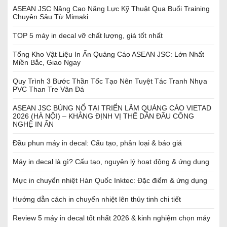
ASEAN JSC Nâng Cao Năng Lực Kỹ Thuật Qua Buổi Training
Chuyên Sâu Từ Mimaki
TOP 5 máy in decal vỡ chất lượng, giá tốt nhất
Tổng Kho Vật Liệu In Ấn Quảng Cáo ASEAN JSC: Lớn Nhất
Miền Bắc, Giao Ngay
Quy Trình 3 Bước Thần Tốc Tạo Nên Tuyệt Tác Tranh Nhựa
PVC Than Tre Vân Đá
ASEAN JSC BÙNG NỔ TẠI TRIỂN LÃM QUẢNG CÁO VIETAD
2026 (HÀ NỘI) – KHẲNG ĐỊNH VỊ THẾ DẪN ĐẦU CÔNG
NGHỆ IN ẤN
Đầu phun máy in decal: Cấu tạo, phân loại & báo giá
Máy in decal là gì? Cấu tạo, nguyên lý hoạt động & ứng dụng
Mực in chuyển nhiệt Hàn Quốc Inktec: Đặc điểm & ứng dụng
Hướng dẫn cách in chuyển nhiệt lên thủy tinh chi tiết
Review 5 máy in decal tốt nhất 2026 & kinh nghiệm chọn máy