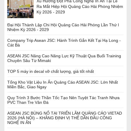
Xu Hướng Đột Phá Công Nghệ In Ấn Tại Lễ
Ra Mắt Hiệp Hội Quảng Cáo Hải Phòng Nhiệm
Kỳ 2026 - 2029
Đại Hội Thành Lập Chi Hội Quảng Cáo Hải Phòng Lần Thứ I
Nhiệm Kỳ 2026 - 2029
Company Trip Asean JSC: Hành Trình Gắn Kết Tại Hạ Long -
Cát Bà
ASEAN JSC Nâng Cao Năng Lực Kỹ Thuật Qua Buổi Training
Chuyên Sâu Từ Mimaki
TOP 5 máy in decal vỡ chất lượng, giá tốt nhất
Tổng Kho Vật Liệu In Ấn Quảng Cáo ASEAN JSC: Lớn Nhất
Miền Bắc, Giao Ngay
Quy Trình 3 Bước Thần Tốc Tạo Nên Tuyệt Tác Tranh Nhựa
PVC Than Tre Vân Đá
ASEAN JSC BÙNG NỔ TẠI TRIỂN LÃM QUẢNG CÁO VIETAD
2026 (HÀ NỘI) – KHẲNG ĐỊNH VỊ THẾ DẪN ĐẦU CÔNG
NGHỆ IN ẤN