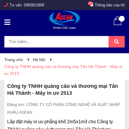
465
Tư vấn:
0983821809
Thông báo của tôi
Trang chủ
Hà Nội
Công ty TNHH quảng cáo và thương mại Tân Hà Thành - Máy in
uv 2513
Công ty TNHH quảng cáo và thương mại Tân
Hà Thành - Máy in uv 2513
Đăng bởi: CÔNG TY CỔ PHẦN CÔNG NGHỆ VÀ XUẤT NHẬP
KHẨU ASEAN
Lắp đặt máy in uv phẳng khổ 2m5x1m3 cho Công ty