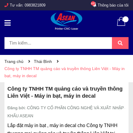
465
Tư vấn:
0983821809
Thông báo của tôi
Trang chủ
Thái Bình
Công ty TNHH TM quảng cáo và truyền thông Liên Việt - Máy in
bạt, máy in decal
Công ty TNHH TM quảng cáo và truyền thông
Liên Việt - Máy in bạt, máy in decal
Đăng bởi: CÔNG TY CỔ PHẦN CÔNG NGHỆ VÀ XUẤT NHẬP
KHẨU ASEAN
Lắp đặt máy in bạt , máy in decal cho Công ty TNHH