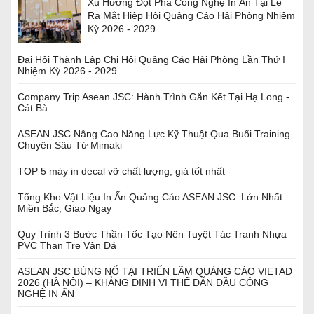
Xu Hướng Đột Phá Công Nghệ In Ấn Tại Lễ
Ra Mắt Hiệp Hội Quảng Cáo Hải Phòng Nhiệm
Kỳ 2026 - 2029
Đại Hội Thành Lập Chi Hội Quảng Cáo Hải Phòng Lần Thứ I
Nhiệm Kỳ 2026 - 2029
Company Trip Asean JSC: Hành Trình Gắn Kết Tại Hạ Long -
Cát Bà
ASEAN JSC Nâng Cao Năng Lực Kỹ Thuật Qua Buổi Training
Chuyên Sâu Từ Mimaki
TOP 5 máy in decal vỡ chất lượng, giá tốt nhất
Tổng Kho Vật Liệu In Ấn Quảng Cáo ASEAN JSC: Lớn Nhất
Miền Bắc, Giao Ngay
Quy Trình 3 Bước Thần Tốc Tạo Nên Tuyệt Tác Tranh Nhựa
PVC Than Tre Vân Đá
ASEAN JSC BÙNG NỔ TẠI TRIỂN LÃM QUẢNG CÁO VIETAD
2026 (HÀ NỘI) – KHẲNG ĐỊNH VỊ THẾ DẪN ĐẦU CÔNG
NGHỆ IN ẤN