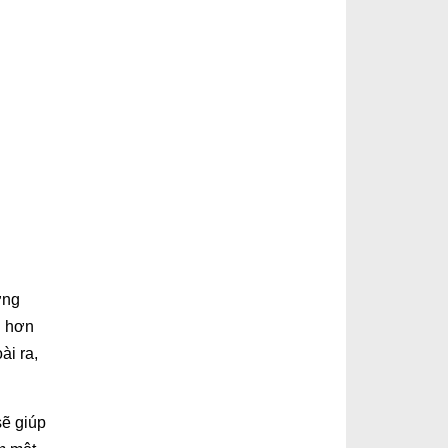
ơng
n hơn
ài ra,
sẽ giúp