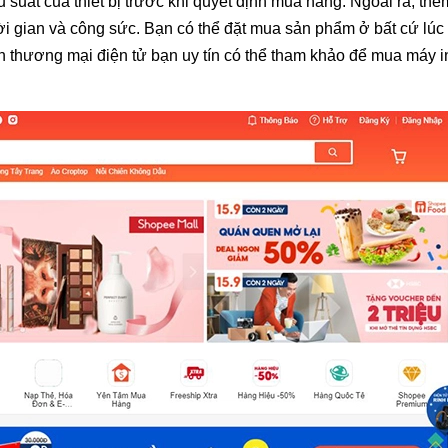
 suất của thiết bị trước khi quyết định mua hàng. Ngoài ra, th
hời gian và công sức. Bạn có thể đặt mua sản phẩm ở bất cứ lúc
sàn thương mại điện tử bạn uy tín có thể tham khảo để mua máy i