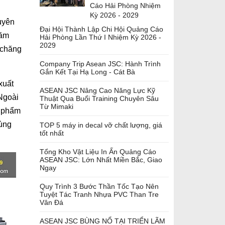
Cáo Hải Phòng Nhiệm
Kỳ 2026 - 2029
uyên
Đại Hội Thành Lập Chi Hội Quảng Cáo
năm
Hải Phòng Lần Thứ I Nhiệm Kỳ 2026 -
2029
 chăng
Company Trip Asean JSC: Hành Trình
Gắn Kết Tại Hạ Long - Cát Bà
xuất
ASEAN JSC Nâng Cao Năng Lực Kỹ
Ngoài
Thuật Qua Buổi Training Chuyên Sâu
Từ Mimaki
n phẩm
cùng
TOP 5 máy in decal vỡ chất lượng, giá
tốt nhất
Tổng Kho Vật Liệu In Ấn Quảng Cáo
ASEAN JSC: Lớn Nhất Miền Bắc, Giao
Ngay
Quy Trình 3 Bước Thần Tốc Tạo Nên
Tuyệt Tác Tranh Nhựa PVC Than Tre
Vân Đá
ASEAN JSC BÙNG NỔ TẠI TRIỂN LÃM