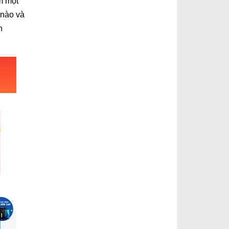
êm một
 nào và
n