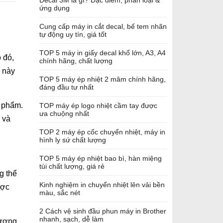
Decal 3M là gì? Đặc điểm, phân loại &
ứng dụng
Cung cấp máy in cắt decal, bế tem nhãn
tự động uy tín, giá tốt
TOP 5 máy in giấy decal khổ lớn, A3, A4
 đó,
chính hãng, chất lượng
u này
TOP 5 máy ép nhiệt 2 mâm chính hãng,
đáng đầu tư nhất
n phẩm.
TOP máy ép logo nhiệt cầm tay được
ưa chuộng nhất
 và
TOP 2 máy ép cốc chuyển nhiệt, máy in
hình ly sứ chất lượng
TOP 5 máy ép nhiệt bao bì, hàn miệng
túi chất lượng, giá rẻ
g thể
Kinh nghiệm in chuyển nhiệt lên vải bền
ược
màu, sắc nét
2 Cách vệ sinh đầu phun máy in Brother
nhanh, sạch, dễ làm
hương