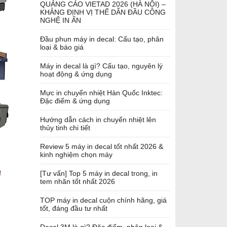
QUẢNG CÁO VIETAD 2026 (HÀ NỘI) –
KHẲNG ĐỊNH VỊ THẾ DẪN ĐẦU CÔNG
NGHỆ IN ẤN
Đầu phun máy in decal: Cấu tạo, phân
loại & báo giá
Máy in decal là gì? Cấu tạo, nguyên lý
hoạt động & ứng dụng
Mực in chuyển nhiệt Hàn Quốc Inktec:
Đặc điểm & ứng dụng
Hướng dẫn cách in chuyển nhiệt lên
thủy tinh chi tiết
Review 5 máy in decal tốt nhất 2026 &
kinh nghiệm chọn máy
[Tư vấn] Top 5 máy in decal trong, in
tem nhãn tốt nhất 2026
TOP máy in decal cuộn chính hãng, giá
tốt, đáng đầu tư nhất