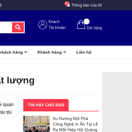
465
9
Thông báo của tôi
Khách
Tài khoản
Giỏ hàng
 khách hàng
Khách hàng
Liên hệ
ất lượng
ối quan
TIN HAY CHO BẠN
ín thì
Xu Hướng Đột Phá
Công Nghệ In Ấn Tại Lễ
Ra Mắt Hiệp Hội Quảng