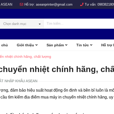
 ASEAN
Hỗ trợ:
aseanprinter@gmail.com
Tư vấn:
098382180
Chọn danh mục
 chủ
Giới thiệu
Sản phẩm
Tin tức
Hỗ trợ
COLOR
d
n nhiệt chính hãng, chất lượng
chuyển nhiệt chính hãng, ch
ẤT NHẬP KHẨU ASEAN
ượng, đảm bảo hiệu suất hoạt động ổn định và bền bỉ luôn là m
ầu tìm kiếm địa điểm mua máy in chuyển nhiệt chính hãng, uy t