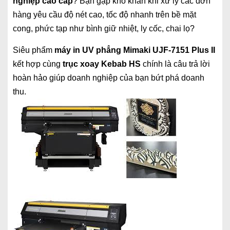
nghiệp cao cấp
? Bạn gặp khó khăn khi xử lý các đơn
hàng yêu cầu độ nét cao, tốc độ nhanh trên bề mặt
cong, phức tạp như bình giữ nhiệt, ly cốc, chai lọ?
Siêu phẩm
máy in UV phẳng Mimaki UJF-7151 Plus II
kết hợp cùng
trục xoay Kebab HS
chính là câu trả lời
hoàn hảo giúp doanh nghiệp của bạn bứt phá doanh
thu.