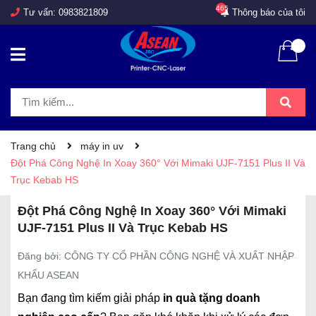
465
Tư vấn:
0983821809
Thông báo của tôi
Trang chủ
máy in uv
Đột Phá Công Nghệ In Xoay 360° Với Mimaki UJF-7151 Plus II Và
Trục Kebab HS
Đột Phá Công Nghệ In Xoay 360° Với Mimaki
UJF-7151 Plus II Và Trục Kebab HS
Đăng bởi: CÔNG TY CỔ PHẦN CÔNG NGHỆ VÀ XUẤT NHẬP
KHẨU ASEAN
Bạn đang tìm kiếm giải pháp
in quà tặng doanh