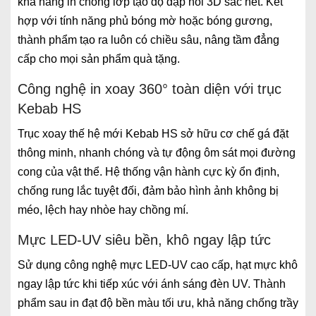
khả năng in chồng lớp tạo độ dập nổi 3D sắc nét. Kết
hợp với tính năng phủ bóng mờ hoặc bóng gương,
thành phẩm tạo ra luôn có chiều sâu, nâng tầm đẳng
cấp cho mọi sản phẩm quà tặng.
Công nghệ in xoay 360° toàn diện với trục
Kebab HS
Trục xoay thế hệ mới Kebab HS sở hữu cơ chế gá đặt
thông minh, nhanh chóng và tự động ôm sát mọi đường
cong của vật thể. Hệ thống vận hành cực kỳ ổn định,
chống rung lắc tuyệt đối, đảm bảo hình ảnh không bị
méo, lệch hay nhòe hay chồng mí.
Mực LED-UV siêu bền, khô ngay lập tức
Sử dụng công nghệ mực LED-UV cao cấp, hạt mực khô
ngay lập tức khi tiếp xúc với ánh sáng đèn UV. Thành
phẩm sau in đạt độ bền màu tối ưu, khả năng chống trầy