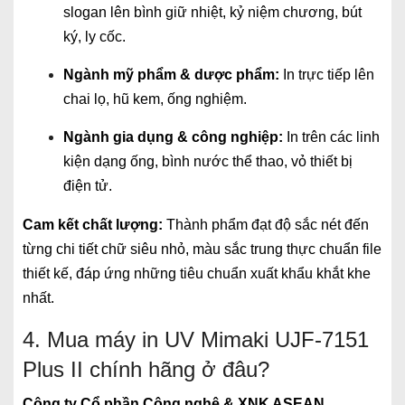
slogan lên bình giữ nhiệt, kỷ niệm chương, bút
ký, ly cốc.
Ngành mỹ phẩm & dược phẩm:
In trực tiếp lên
chai lọ, hũ kem, ống nghiệm.
Ngành gia dụng & công nghiệp:
In trên các linh
kiện dạng ống, bình nước thể thao, vỏ thiết bị
điện tử.
Cam kết chất lượng:
Thành phẩm đạt độ sắc nét đến
từng chi tiết chữ siêu nhỏ, màu sắc trung thực chuẩn file
thiết kế, đáp ứng những tiêu chuẩn xuất khẩu khắt khe
nhất.
4. Mua máy in UV Mimaki UJF-7151
Plus II chính hãng ở đâu?
Công ty Cổ phần Công nghệ & XNK ASEAN