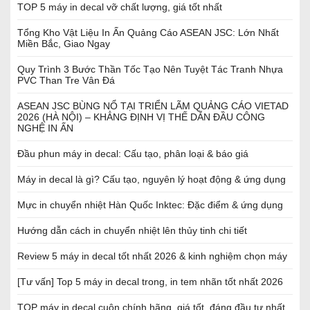
TOP 5 máy in decal vỡ chất lượng, giá tốt nhất
Tổng Kho Vật Liệu In Ấn Quảng Cáo ASEAN JSC: Lớn Nhất
Miền Bắc, Giao Ngay
Quy Trình 3 Bước Thần Tốc Tạo Nên Tuyệt Tác Tranh Nhựa
PVC Than Tre Vân Đá
ASEAN JSC BÙNG NỔ TẠI TRIỂN LÃM QUẢNG CÁO VIETAD
2026 (HÀ NỘI) – KHẲNG ĐỊNH VỊ THẾ DẪN ĐẦU CÔNG
NGHỆ IN ẤN
Đầu phun máy in decal: Cấu tạo, phân loại & báo giá
Máy in decal là gì? Cấu tạo, nguyên lý hoạt động & ứng dụng
Mực in chuyển nhiệt Hàn Quốc Inktec: Đặc điểm & ứng dụng
Hướng dẫn cách in chuyển nhiệt lên thủy tinh chi tiết
Review 5 máy in decal tốt nhất 2026 & kinh nghiệm chọn máy
[Tư vấn] Top 5 máy in decal trong, in tem nhãn tốt nhất 2026
TOP máy in decal cuộn chính hãng, giá tốt, đáng đầu tư nhất