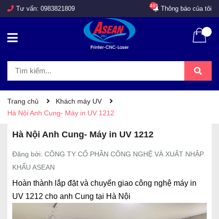
465
Tư vấn:
0983821809
Thông báo của tôi
Trang chủ
Khách máy UV
Hà Nội Anh Cung- Máy in UV 1212
Hà Nội Anh Cung- Máy in UV 1212
Đăng bởi: CÔNG TY CỔ PHẦN CÔNG NGHỆ VÀ XUẤT NHẬP
KHẨU ASEAN
Hoàn thành lắp đặt và chuyển giao công nghệ máy in
UV 1212 cho anh Cung tại Hà Nội