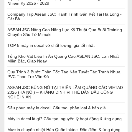
Nhiệm Kỳ 2026 - 2029
Company Trip Asean JSC: Hành Trình Gắn Kết Tại Hạ Long -
Cát Bà
ASEAN JSC Nâng Cao Năng Lực Kỹ Thuật Qua Buổi Training
Chuyên Sâu Từ Mimaki
TOP 5 máy in decal vỡ chất lượng, giá tốt nhất
Tổng Kho Vật Liệu In Ấn Quảng Cáo ASEAN JSC: Lớn Nhất
Miền Bắc, Giao Ngay
Quy Trình 3 Bước Thần Tốc Tạo Nên Tuyệt Tác Tranh Nhựa
PVC Than Tre Vân Đá
ASEAN JSC BÙNG NỔ TẠI TRIỂN LÃM QUẢNG CÁO VIETAD
2026 (HÀ NỘI) – KHẲNG ĐỊNH VỊ THẾ DẪN ĐẦU CÔNG
NGHỆ IN ẤN
Đầu phun máy in decal: Cấu tạo, phân loại & báo giá
Máy in decal là gì? Cấu tạo, nguyên lý hoạt động & ứng dụng
Mực in chuyển nhiệt Hàn Quốc Inktec: Đặc điểm & ứng dụng