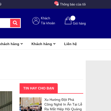
465
9
Thông báo của tôi
Khách
Tài khoản
Giỏ hàng
 khách hàng
Khách hàng
Liên hệ
TIN HAY CHO BẠN
Xu Hướng Đột Phá
Công Nghệ In Ấn Tại Lễ
Ra Mắt Hiệp Hội Quảng