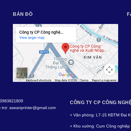
BẢN ĐỒ
F
0983821809
CÔNG TY CP CÔNG NGH
 trợ:
aseanprinter@gmail.com
+ Văn phòng: L7-15 KĐTM Đại K
+ Kho xưởng: Cụm Công nghiệp 