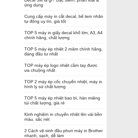
Decal 3M là gì? Đặc điểm, phân loại &
ứng dụng
Cung cấp máy in cắt decal, bế tem nhãn
tự động uy tín, giá tốt
TOP 5 máy in giấy decal khổ lớn, A3, A4
chính hãng, chất lượng
TOP 5 máy ép nhiệt 2 mâm chính hãng,
đáng đầu tư nhất
TOP máy ép logo nhiệt cầm tay được
ưa chuộng nhất
TOP 2 máy ép cốc chuyển nhiệt, máy in
hình ly sứ chất lượng
TOP 5 máy ép nhiệt bao bì, hàn miệng
túi chất lượng, giá rẻ
Kinh nghiệm in chuyển nhiệt lên vải bền
màu, sắc nét
2 Cách vệ sinh đầu phun máy in Brother
nhanh, sạch, dễ làm