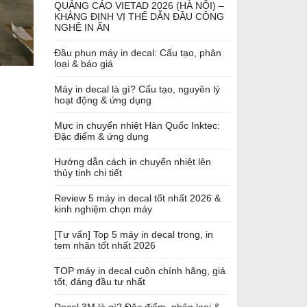
QUẢNG CÁO VIETAD 2026 (HÀ NỘI) –
KHẲNG ĐỊNH VỊ THẾ DẪN ĐẦU CÔNG
NGHỆ IN ẤN
Đầu phun máy in decal: Cấu tạo, phân
loại & báo giá
Máy in decal là gì? Cấu tạo, nguyên lý
hoạt động & ứng dụng
Mực in chuyển nhiệt Hàn Quốc Inktec:
Đặc điểm & ứng dụng
Hướng dẫn cách in chuyển nhiệt lên
thủy tinh chi tiết
Review 5 máy in decal tốt nhất 2026 &
kinh nghiệm chọn máy
[Tư vấn] Top 5 máy in decal trong, in
tem nhãn tốt nhất 2026
TOP máy in decal cuộn chính hãng, giá
tốt, đáng đầu tư nhất