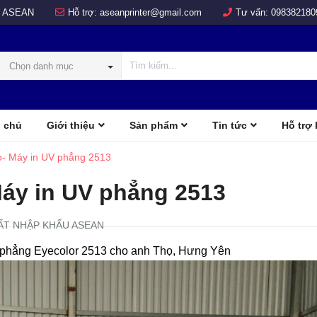
 ASEAN
Hỗ trợ:
aseanprinter@gmail.com
Tư vấn:
098382180
Chọn danh mục
 chủ
Giới thiệu
Sản phẩm
Tin tức
Hỗ trợ
COLOR
d
- Máy in UV phẳng 2513
áy in UV phẳng 2513
ẤT NHẬP KHẨU ASEAN
 phẳng Eyecolor 2513 cho anh Thọ, Hưng Yên