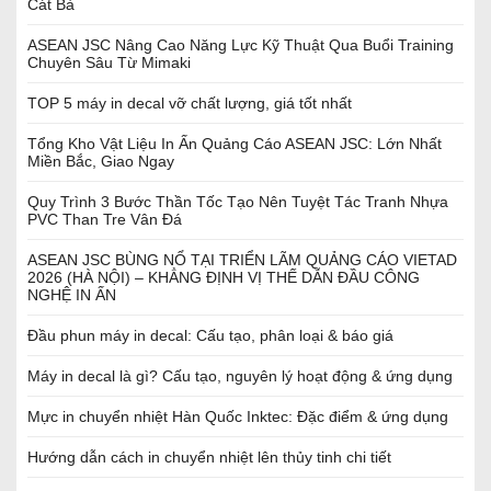
Cát Bà
ASEAN JSC Nâng Cao Năng Lực Kỹ Thuật Qua Buổi Training
Chuyên Sâu Từ Mimaki
TOP 5 máy in decal vỡ chất lượng, giá tốt nhất
Tổng Kho Vật Liệu In Ấn Quảng Cáo ASEAN JSC: Lớn Nhất
Miền Bắc, Giao Ngay
Quy Trình 3 Bước Thần Tốc Tạo Nên Tuyệt Tác Tranh Nhựa
PVC Than Tre Vân Đá
ASEAN JSC BÙNG NỔ TẠI TRIỂN LÃM QUẢNG CÁO VIETAD
2026 (HÀ NỘI) – KHẲNG ĐỊNH VỊ THẾ DẪN ĐẦU CÔNG
NGHỆ IN ẤN
Đầu phun máy in decal: Cấu tạo, phân loại & báo giá
Máy in decal là gì? Cấu tạo, nguyên lý hoạt động & ứng dụng
Mực in chuyển nhiệt Hàn Quốc Inktec: Đặc điểm & ứng dụng
Hướng dẫn cách in chuyển nhiệt lên thủy tinh chi tiết