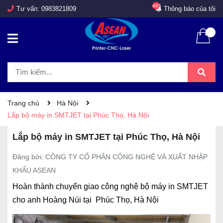
465
Tư vấn:
0983821809
Thông báo của tôi
Trang chủ
Hà Nội
Lắp bộ máy in SMTJET tại Phúc Thọ, Hà Nội
Lắp bộ máy in SMTJET tại Phúc Thọ, Hà Nội
Đăng bởi: CÔNG TY CỔ PHẦN CÔNG NGHỆ VÀ XUẤT NHẬP
KHẨU ASEAN
Hoàn thành chuyển giao công nghệ bộ máy in SMTJET
cho anh Hoàng Núi tại Phúc Thọ, Hà Nội