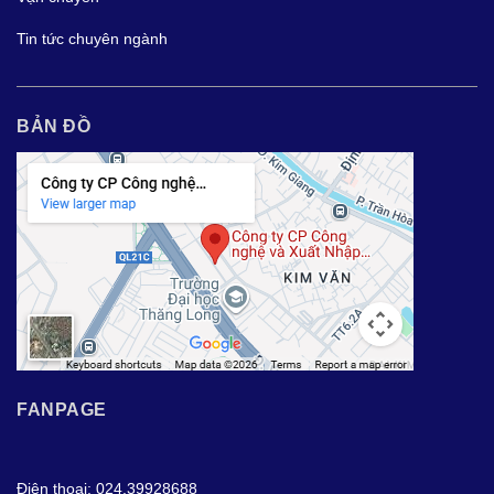
Tin tức chuyên ngành
BẢN ĐỒ
FANPAGE
Điện thoại: 024.39928688