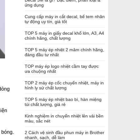
Decal 3M là gì? Đặc điểm, phân loại &
ứng dụng
Cung cấp máy in cắt decal, bế tem nhãn
tự động uy tín, giá tốt
TOP 5 máy in giấy decal khổ lớn, A3, A4
chính hãng, chất lượng
TOP 5 máy ép nhiệt 2 mâm chính hãng,
đáng đầu tư nhất
TOP máy ép logo nhiệt cầm tay được
ưa chuộng nhất
TOP 2 máy ép cốc chuyển nhiệt, máy in
hình ly sứ chất lượng
 dòng
TOP 5 máy ép nhiệt bao bì, hàn miệng
túi chất lượng, giá rẻ
iện
Kinh nghiệm in chuyển nhiệt lên vải bền
màu, sắc nét
ủ bóng.
2 Cách vệ sinh đầu phun máy in Brother
nhanh, sạch, dễ làm