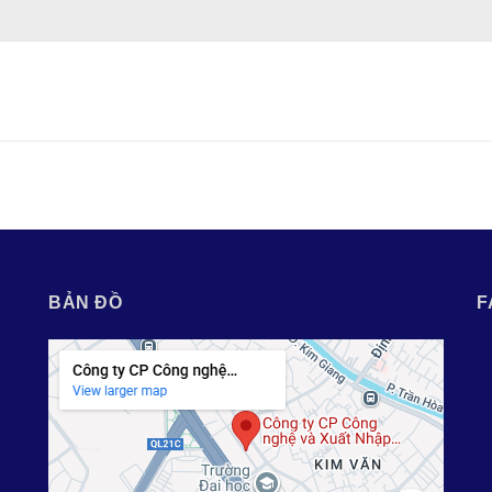
BẢN ĐỒ
F