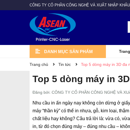
CÔNG TY CỔ PHẦN CÔNG NGHỆ VÀ XUẤT NHẬP KHẨU
DANH MỤC SẢN PHẨM
Trang
VẬT TƯ - LINH KIỆN
MÁY GIA CÔNG
MAY IN VẢI MAY MẶC
Giấy in chuyển nhiệt
Linh kiện máy in
Vật liệu in
Mực in
MÁY IN QUẢNG CÁO
Máy cắt bế DAMAS
Máy cắt LASER
Máy cắt CNC
Máy in trực tiếp vải cuộn
Máy chuyển nhiệt
Máy in DTG
Máy ép nhiệt
Máy hồ vải
Máy in PET
MÁY IN UV
Máy in khổ 3,2m SMTJET
Máy in khổ lớn TAIMES
Máy in EYE
Máy in EPSON
Máy in Mimaki
Máy in UV Giày
UV cuộn
UV Hybri
UV DTF
UV phẳng
Vật tư - Linh kiện
Máy gia công
May in vải may mặc
Máy in quảng cáo
Máy in UV
Trang chủ
Tin tức
Top 5 dòng máy in 3D đa nă
Top 5 dòng máy in 3D 
Đăng bởi: CÔNG TY CỔ PHẦN CÔNG NGHỆ VÀ XU
Nhu cầu in ấn ngày nay không còn dừng ở giấ
máy “thần kỳ” có thể in nhựa, gỗ, kim loại, thậ
chất liệu hay không? Câu trả lời là: vừa có, v
in, từ đó chọn đúng máy – đúng nhu cầu – không