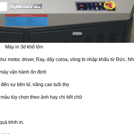
Máy in 3d khổ lớn
như motor, driver, Ray, dây coroa, vòng bi nhập khẩu từ Đức, Nh
 máy vận hành ổn định
ến sự bền bỉ, nâng cao tuổi thọ
 màu tùy chọn theo ảnh hay chi tiết chữ
uá trình in.