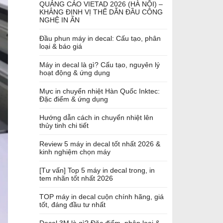
QUẢNG CÁO VIETAD 2026 (HÀ NỘI) –
KHẲNG ĐỊNH VỊ THẾ DẪN ĐẦU CÔNG
NGHỆ IN ẤN
Đầu phun máy in decal: Cấu tạo, phân
loại & báo giá
Máy in decal là gì? Cấu tạo, nguyên lý
hoạt động & ứng dụng
Mực in chuyển nhiệt Hàn Quốc Inktec:
Đặc điểm & ứng dụng
Hướng dẫn cách in chuyển nhiệt lên
thủy tinh chi tiết
Review 5 máy in decal tốt nhất 2026 &
kinh nghiệm chọn máy
[Tư vấn] Top 5 máy in decal trong, in
tem nhãn tốt nhất 2026
TOP máy in decal cuộn chính hãng, giá
tốt, đáng đầu tư nhất