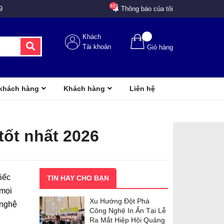
465
9
Thông báo của tôi
Khách
Tài khoản
Giỏ hàng
 khách hàng
Khách hàng
Liên hệ
tốt nhất 2026
iếc
TIN HAY CHO BẠN
 mọi
Xu Hướng Đột Phá
 nghệ
Công Nghệ In Ấn Tại Lễ
Ra Mắt Hiệp Hội Quảng