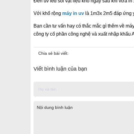
Đèn uv led soi vật liệu khô ngay sau khi vừa in
Với khổ rộng
máy in uv
là 1m3x 2m5 đáp ứng y
Bạn cần tư vấn hay có thắc mắc gì thêm về máy 
công ty cổ phần công nghệ và xuất nhập khẩu 
Chia sẻ bài viết:
Viết bình luận của bạn