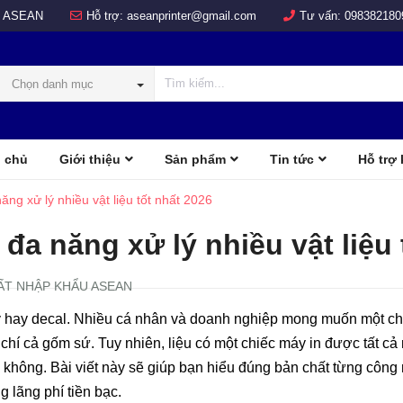
 ASEAN
Hỗ trợ:
aseanprinter@gmail.com
Tư vấn:
098382180
Chọn danh mục
 chủ
Giới thiệu
Sản phẩm
Tin tức
Hỗ trợ
COLOR
d
ng xử lý nhiều vật liệu tốt nhất 2026
đa năng xử lý nhiều vật liệu 
ẤT NHẬP KHẨU ASEAN
y hay decal. Nhiều cá nhân và doanh nghiệp mong muốn một ch
m chí cả gốm sứ. Tuy nhiên, liệu có một chiếc máy in được tất cả
ừa không. Bài viết này sẽ giúp bạn hiểu đúng bản chất từng công
 lãng phí tiền bạc.