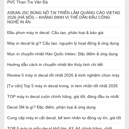
PVC Than Tre Vân Đá
ASEAN JSC BÙNG NỔ TẠI TRIỂN LÃM QUẢNG CÁO VIETAD
2026 (HÀ NỘI) – KHẲNG ĐỊNH VỊ THẾ DẪN ĐẦU CÔNG
NGHỆ IN ẤN
Đầu phun máy in decal: Cấu tạo, phân loại & báo giá
Máy in decal là gì? Cấu tạo, nguyên lý hoạt động & ứng dụng
Mực in chuyển nhiệt Hàn Quốc Inktec: Đặc điểm & ứng dụng
Hướng dẫn cách in chuyển nhiệt lên thủy tinh chi tiết
Review 5 máy in decal tốt nhất 2026 & kinh nghiệm chọn máy
[Tư vấn] Top 5 máy in decal trong, in tem nhãn tốt nhất 2026
TOP máy in decal cuộn chính hãng, giá tốt, đáng đầu tư nhất
Decal 3M là gì? Đặc điểm, phân loại & ứng dụng
Cung cấp máy in cắt decal, bế tem nhãn tự động uy tín, giá tốt
TOP 5 máy in giấy decal khổ lớn, A3, A4 chính hãng, chất