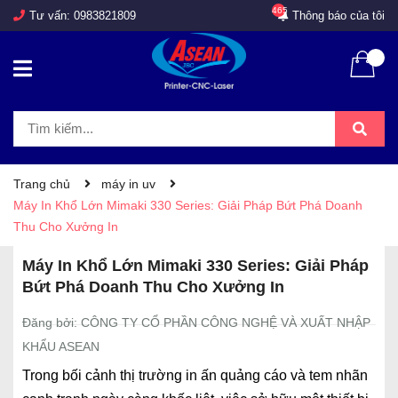
465
Tư vấn:
0983821809
Thông báo của tôi
Trang chủ
máy in uv
Máy In Khổ Lớn Mimaki 330 Series: Giải Pháp Bứt Phá Doanh
Thu Cho Xưởng In
Máy In Khổ Lớn Mimaki 330 Series: Giải Pháp
Bứt Phá Doanh Thu Cho Xưởng In
Đăng bởi: CÔNG TY CỔ PHẦN CÔNG NGHỆ VÀ XUẤT NHẬP
KHẨU ASEAN
Trong bối cảnh thị trường in ấn quảng cáo và tem nhãn