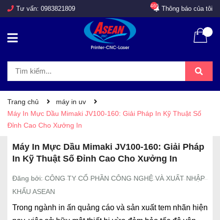
465
Tư vấn:
0983821809
Thông báo của tôi
Trang chủ
máy in uv
Máy In Mực Dầu Mimaki JV100-160: Giải Pháp In Kỹ Thuật Số
Đỉnh Cao Cho Xưởng In
Máy In Mực Dầu Mimaki JV100-160: Giải Pháp
In Kỹ Thuật Số Đỉnh Cao Cho Xưởng In
Đăng bởi: CÔNG TY CỔ PHẦN CÔNG NGHỆ VÀ XUẤT NHẬP
KHẨU ASEAN
Trong ngành in ấn quảng cáo và sản xuất tem nhãn hiện