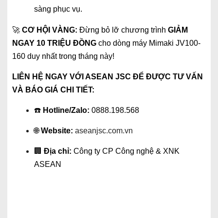
sàng phục vụ.
🚀
CƠ HỘI VÀNG:
Đừng bỏ lỡ chương trình
GIẢM
NGAY 10 TRIỆU ĐỒNG
cho dòng máy Mimaki JV100-
160 duy nhất trong tháng này!
LIÊN HỆ NGAY VỚI ASEAN JSC ĐỂ ĐƯỢC TƯ VẤN
VÀ BÁO GIÁ CHI TIẾT:
☎️
Hotline/Zalo:
0888.198.568
🌐
Website:
aseanjsc.com.vn
🏢
Địa chỉ:
Công ty CP Công nghệ & XNK
ASEAN