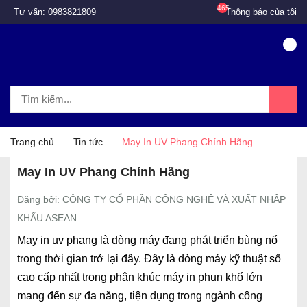
465
Tư vấn:
0983821809
Thông báo của tôi
Trang chủ
Tin tức
May In UV Phang Chính Hãng
May In UV Phang Chính Hãng
Đăng bởi: CÔNG TY CỔ PHẦN CÔNG NGHỆ VÀ XUẤT NHẬP
KHẨU ASEAN
May in uv phang là dòng máy đang phát triển bùng nổ
trong thời gian trở lại đây. Đây là dòng máy kỹ thuật số
cao cấp nhất trong phân khúc máy in phun khổ lớn
mang đến sự đa năng, tiện dụng trong ngành công