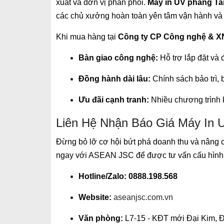
xuất và đơn vị phân phối.
Máy in UV phẳng Ta
các chủ xưởng hoàn toàn yên tâm vận hành và 
Khi mua hàng tại
Công ty CP Công nghệ & 
Bàn giao công nghệ:
Hỗ trợ lắp đặt và 
Đồng hành dài lâu:
Chính sách bảo trì,
Ưu đãi cạnh tranh:
Nhiều chương trình k
Liên Hệ Nhận Báo Giá Máy In 
Đừng bỏ lỡ cơ hội bứt phá doanh thu và nâng 
ngay với ASEAN JSC để được tư vấn cấu hình 
Hotline/Zalo:
0888.198.568
Website:
aseanjsc.com.vn
Văn phòng:
L7-15 - KĐT mới Đại Kim, Đ