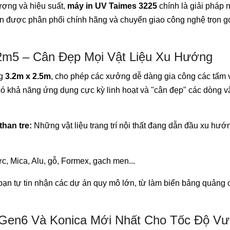
ượng và hiệu suất,
máy in UV Taimes 3225
chính là giải pháp 
n được phân phối chính hãng và chuyển giao công nghệ trọn gó
 2m5 – Cân Đẹp Mọi Vật Liệu Xu Hướng
ng
3.2m x 2.5m
, cho phép các xưởng dễ dàng gia công các tấm v
 khả năng ứng dụng cực kỳ linh hoạt và "cân đẹp" các dòng vậ
han tre:
Những vật liệu trang trí nội thất đang dẫn đầu xu hướn
, Mica, Alu, gỗ, Formex, gạch men...
ạn tự tin nhận các dự án quy mô lớn, từ làm biển bảng quảng 
 Gen6 Và Konica Mới Nhất Cho Tốc Độ Vư