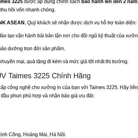
imes 3225
được áp dụng chính sách
bảo hành lên đến 2 năm
thu hồi vốn nhanh chóng.
XNK ASEAN
, Quý khách sẽ nhận được dịch vụ hỗ trợ toàn diện:
đào tạo vận hành bài bản tận nơi cho đội ngũ kỹ thuật của xưởn
 bảo dưỡng trọn đời sản phẩm.
huyến mại, quà tặng đi kèm và mức giá tốt nhất thị trường.
UV Taimes 3225 Chính Hãng
cấp công nghệ cho xưởng in của bạn với Taimes 3225. Hãy liên
đầu phun phù hợp và nhận báo giá ưu đãi:
ịnh Công, Hoàng Mai, Hà Nội.