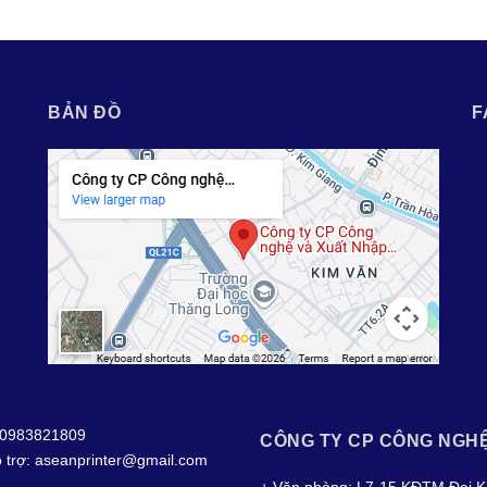
BẢN ĐỒ
F
0983821809
CÔNG TY CP CÔNG NGH
 trợ:
aseanprinter@gmail.com