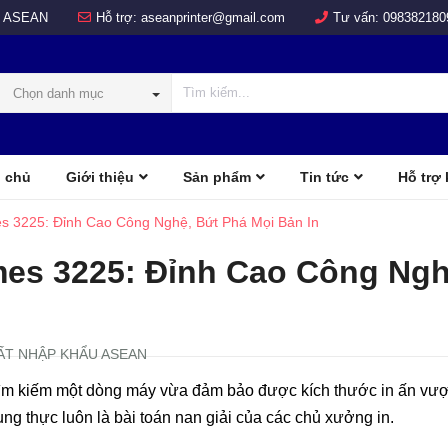
 ASEAN
Hỗ trợ:
aseanprinter@gmail.com
Tư vấn:
098382180
Chọn danh mục
 chủ
Giới thiệu
Sản phẩm
Tin tức
Hỗ trợ
COLOR
d
s 3225: Đỉnh Cao Công Nghệ, Bứt Phá Mọi Bản In
mes 3225: Đỉnh Cao Công Ngh
ẤT NHẬP KHẨU ASEAN
tìm kiếm một dòng máy vừa đảm bảo được kích thước in ấn vượt 
rung thực luôn là bài toán nan giải của các chủ xưởng in.