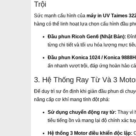
Trội
Sức mạnh cấu hình của
máy in UV Taimes 32
hàng có thể linh hoạt lựa chọn cấu hình đầu ph
Đầu phun Ricoh Gen6 (Nhật Bản):
Đỉnh
từng chi tiết và tối ưu hóa lượng mực tiêu
Đầu phun Konica 1024 / Konica 9888H
ấn nhanh vượt trội, đáp ứng hoàn hảo cá
3. Hệ Thống Ray Từ Và 3 Moto
Để duy trì sự ổn định khi giàn đầu phun di ch
nâng cấp cơ khí mang tính đột phá:
Sử dụng chuyển động ray từ:
Thay vì h
tiêu tiếng ồn và mang lại độ chính xác tu
Hệ thống 3 Motor điều khiển độc lập: