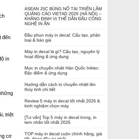
ASEAN JSC BÙNG NỔ TẠI TRIỂN LÃM
QUẢNG CÁO VIETAD 2026 (HÀ NỘI) –
ch
KHẲNG ĐỊNH VỊ THẾ DẪN ĐẦU CÔNG
NGHỆ IN ẤN
Đầu phun máy in decal: Cấu tạo, phân
t đến
loại & báo giá
Máy in decal là gì? Cấu tạo, nguyên lý
hoạt động & ứng dụng
độ in
Mực in chuyển nhiệt Hàn Quốc Inktec:
Đặc điểm & ứng dụng
Hướng dẫn cách in chuyển nhiệt lên
thủy tinh chi tiết
 những
Review 5 máy in decal tốt nhất 2026 &
kinh nghiệm chọn máy
, triệt
[Tư vấn] Top 5 máy in decal trong, in
tem nhãn tốt nhất 2026
TOP máy in decal cuộn chính hãng, giá
ống cơ
tốt, đáng đầu tư nhất