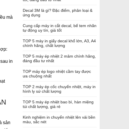
Decal 3M là gì? Đặc điểm, phân loại &
ứng dụng
hiều mà
Cung cấp máy in cắt decal, bế tem nhãn
tự động uy tín, giá tốt
TOP 5 máy in giấy decal khổ lớn, A3, A4
chính hãng, chất lượng
hợp:
TOP 5 máy ép nhiệt 2 mâm chính hãng,
đáng đầu tư nhất
sau in
TOP máy ép logo nhiệt cầm tay được
ưa chuộng nhất
hạt
TOP 2 máy ép cốc chuyển nhiệt, máy in
hình ly sứ chất lượng
AN
TOP 5 máy ép nhiệt bao bì, hàn miệng
túi chất lượng, giá rẻ
Kinh nghiệm in chuyển nhiệt lên vải bền
màu, sắc nét
à sản