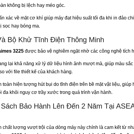
oàn không bị lệch hay méo góc.
 xác về mặt cơ khí giúp máy đạt hiệu suất tối đa khi in đảo c
ị sọc hay bóng ma.
à Bộ Khử Tĩnh Điện Thông Minh
aimes 3225
được bảo vệ nghiêm ngặt nhờ các công nghệ tích 
ng lại khả năng xử lý dữ liệu hình ảnh mượt mà, giúp màu sắc 
o với file thiết kế của khách hàng.
toàn hiện tượng hút bụi do tĩnh điện trên bề mặt vật liệu, giúp 
 đa khỏi nguy cơ trầy xước trong quá trình vận hành.
nh Sách Bảo Hành Lên Đến 2 Năm Tại ASE
 chất lượng vượt trội của dòng máy này chính là cam kết từ nh