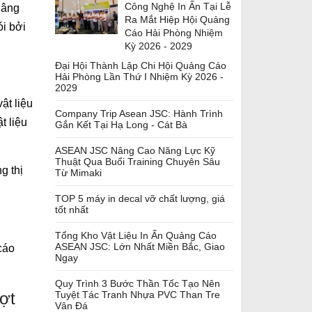
Công Nghệ In Ấn Tại Lễ
nâng
Ra Mắt Hiệp Hội Quảng
i bởi
Cáo Hải Phòng Nhiệm
Kỳ 2026 - 2029
Đại Hội Thành Lập Chi Hội Quảng Cáo
Hải Phòng Lần Thứ I Nhiệm Kỳ 2026 -
2029
ật liệu
Company Trip Asean JSC: Hành Trình
t liệu
Gắn Kết Tại Hạ Long - Cát Bà
ASEAN JSC Nâng Cao Năng Lực Kỹ
Thuật Qua Buổi Training Chuyên Sâu
g thị
Từ Mimaki
TOP 5 máy in decal vỡ chất lượng, giá
tốt nhất
Tổng Kho Vật Liệu In Ấn Quảng Cáo
ASEAN JSC: Lớn Nhất Miền Bắc, Giao
cáo
Ngay
Quy Trình 3 Bước Thần Tốc Tạo Nên
ợt
Tuyệt Tác Tranh Nhựa PVC Than Tre
Vân Đá