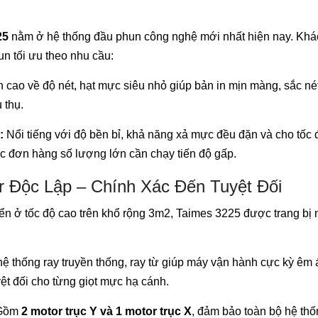
25
nằm ở hệ thống đầu phun công nghệ mới nhất hiện nay. Khá
un tối ưu theo nhu cầu:
 cao về độ nét, hạt mực siêu nhỏ giúp bản in mịn màng, sắc né
 thụ.
:
Nổi tiếng với độ bền bỉ, khả năng xả mực đều đặn và cho tốc 
c đơn hàng số lượng lớn cần chạy tiến độ gấp.
r Độc Lập – Chính Xác Đến Tuyệt Đối
uyển ở tốc độ cao trên khổ rộng 3m2, Taimes 3225 được trang bị
ệ thống ray truyền thống, ray từ giúp máy vận hành cực kỳ êm ái
yệt đối cho từng giọt mực hạ cánh.
Gồm
2 motor trục Y và 1 motor trục X
, đảm bảo toàn bộ hệ th