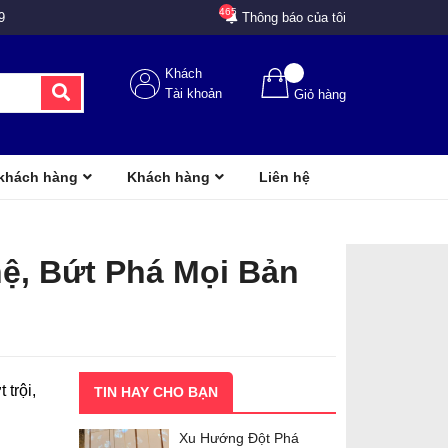
465
9
Thông báo của tôi
Khách
Tài khoản
Giỏ hàng
 khách hàng
Khách hàng
Liên hệ
ệ, Bứt Phá Mọi Bản
trội,
TIN HAY CHO BẠN
Xu Hướng Đột Phá