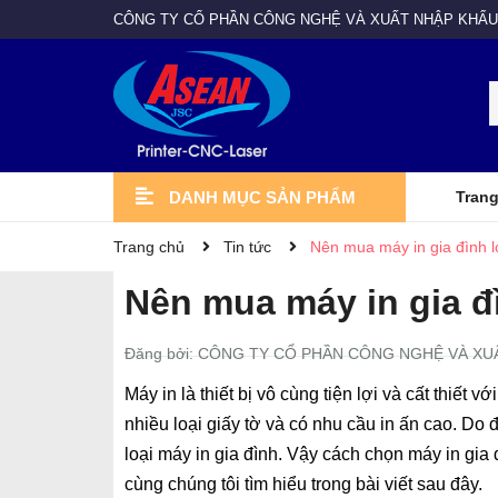
CÔNG TY CỔ PHẦN CÔNG NGHỆ VÀ XUẤT NHẬP KHẨU
DANH MỤC SẢN PHẨM
Trang
VẬT TƯ - LINH KIỆN
MÁY GIA CÔNG
MAY IN VẢI MAY MẶC
Giấy in chuyển nhiệt
Linh kiện máy in
Vật liệu in
Mực in
MÁY IN QUẢNG CÁO
Máy cắt bế DAMAS
Máy cắt LASER
Máy cắt CNC
Máy in trực tiếp vải cuộn
Máy chuyển nhiệt
Máy in DTG
Máy ép nhiệt
Máy hồ vải
Máy in PET
MÁY IN UV
Máy in khổ 3,2m SMTJET
Máy in khổ lớn TAIMES
Máy in EYE
Máy in EPSON
Máy in Mimaki
Máy in UV Giày
UV cuộn
UV Hybri
UV DTF
UV phẳng
Vật tư - Linh kiện
Máy gia công
May in vải may mặc
Máy in quảng cáo
Máy in UV
Trang chủ
Tin tức
Nên mua máy in gia đình 
Nên mua máy in gia đ
Đăng bởi: CÔNG TY CỔ PHẦN CÔNG NGHỆ VÀ XU
Máy in là thiết bị vô cùng tiện lợi và cất thiết
nhiều loại giấy tờ và có nhu cầu in ấn cao. Do 
loại máy in gia đình. Vậy cách chọn máy in gia
cùng chúng tôi tìm hiểu trong bài viết sau đây.