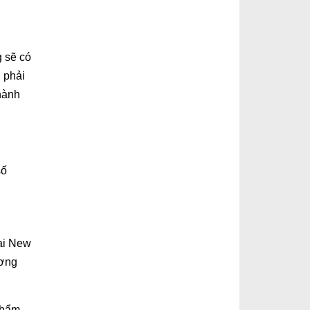
g sẽ có
 phải
thành
số
tại New
ương
 phẩm