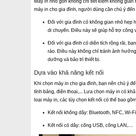
Máy in nhỏ gọn không chỉ tiết kiệm không gian
máy in cho gia đình, người dùng cần chú ý đến
Đối với gia đình có không gian nhỏ hẹp h
di chuyển. Điều này sẽ giúp hỗ trợ công 
Đối với gia đình có diện tích rộng rãi, bạ
ráo. Điều này không chỉ tránh ảnh hưởng
dưỡng và bảo trì thiết bị.
Dựa vào khả năng kết nối
Khi chọn máy in cho gia đình, bạn nên chú ý đế
tính bảng, điện thoại,... Lựa chọn máy in có kh
loại máy in, các tùy chọn kết nối có thể bao gồm
Kết nối không dây: Bluetooth, NFC, Wi-Fi 
Kết nối có dây: cổng USB, cổng LAN,…