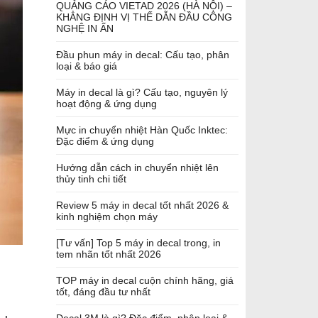
QUẢNG CÁO VIETAD 2026 (HÀ NỘI) –
KHẲNG ĐỊNH VỊ THẾ DẪN ĐẦU CÔNG
NGHỆ IN ẤN
Đầu phun máy in decal: Cấu tạo, phân
loại & báo giá
Máy in decal là gì? Cấu tạo, nguyên lý
hoạt động & ứng dụng
Mực in chuyển nhiệt Hàn Quốc Inktec:
Đặc điểm & ứng dụng
Hướng dẫn cách in chuyển nhiệt lên
thủy tinh chi tiết
Review 5 máy in decal tốt nhất 2026 &
kinh nghiệm chọn máy
[Tư vấn] Top 5 máy in decal trong, in
tem nhãn tốt nhất 2026
TOP máy in decal cuộn chính hãng, giá
tốt, đáng đầu tư nhất