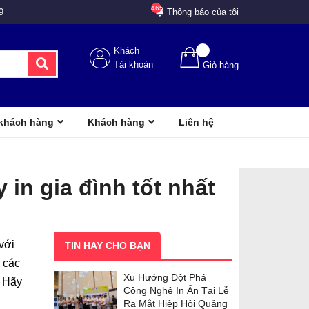
465
9
Thông báo của tôi
Khách
Tài khoản
Giỏ hàng
 khách hàng
Khách hàng
Liên hệ
 in gia đình tốt nhất
 với
TIN HAY CHO BẠN
g các
Xu Hướng Đột Phá
? Hãy
Công Nghệ In Ấn Tại Lễ
Ra Mắt Hiệp Hội Quảng