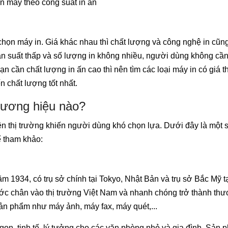
n máy theo công suất in ấn
chọn máy in. Giá khác nhau thì chất lượng và công nghệ in cũn
ần suất thấp và số lượng in không nhiều, người dùng không cần
bạn cần chất lượng in ấn cao thì nên tìm các loại máy in có giá 
chất lượng tốt nhất.
hương hiệu nào?
ên thị trường khiến người dùng khó chọn lựa. Dưới đây là một 
ể tham khảo:
m 1934, có trụ sở chính tại Tokyo, Nhật Bản và trụ sở Bắc Mỹ 
c chân vào thị trường Việt Nam và nhanh chóng trở thành th
ản phẩm như máy ảnh, máy fax, máy quét,...
 gọn, tinh tế, lý tưởng cho các văn phòng nhỏ và gia đình. Sản