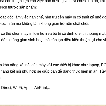
 mà còn thuận tiện cho việc bảo dưỡng và sửa chữa. Do đó, khi
 kích thước sản phẩm:
oặc góc làm việc hạn chế, nên ưu tiên máy in có thiết kế nhỏ g
việc in ấn mà không làm không gian trở nên chật chội.
n có thể chọn máy in lớn hơn và bố trí cố định ở vị trí thoáng mát
 đến không gian sinh hoạt mà còn tạo điều kiện thuận lợi cho v
n khả năng kết nối của máy với các thiết bị khác như laptop, P
ả năng kết nối phù hợp sẽ giúp bạn dễ dàng thực hiện in ấn. Tù
:
Direct, Wi-Fi, Apple AirPrint,…