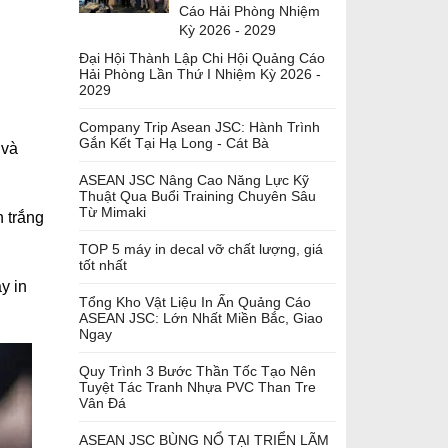
Cáo Hải Phòng Nhiệm
Kỳ 2026 - 2029
Đại Hội Thành Lập Chi Hội Quảng Cáo
Hải Phòng Lần Thứ I Nhiệm Kỳ 2026 -
2029
Company Trip Asean JSC: Hành Trình
Gắn Kết Tại Hạ Long - Cát Bà
 và
ASEAN JSC Nâng Cao Năng Lực Kỹ
Thuật Qua Buổi Training Chuyên Sâu
Từ Mimaki
n trắng
TOP 5 máy in decal vỡ chất lượng, giá
tốt nhất
y in
Tổng Kho Vật Liệu In Ấn Quảng Cáo
ASEAN JSC: Lớn Nhất Miền Bắc, Giao
Ngay
Quy Trình 3 Bước Thần Tốc Tạo Nên
Tuyệt Tác Tranh Nhựa PVC Than Tre
Vân Đá
ASEAN JSC BÙNG NỔ TẠI TRIỂN LÃM