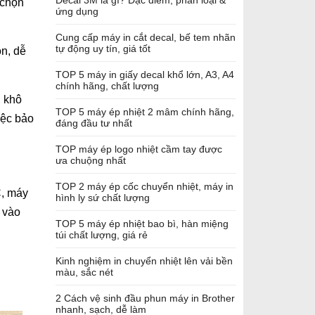
Decal 3M là gì? Đặc điểm, phân loại &
 chọn
ứng dụng
Cung cấp máy in cắt decal, bế tem nhãn
tự động uy tín, giá tốt
ọn, dễ
TOP 5 máy in giấy decal khổ lớn, A3, A4
chính hãng, chất lượng
, khô
TOP 5 máy ép nhiệt 2 mâm chính hãng,
iệc bảo
đáng đầu tư nhất
TOP máy ép logo nhiệt cầm tay được
ưa chuộng nhất
TOP 2 máy ép cốc chuyển nhiệt, máy in
C, máy
hình ly sứ chất lượng
y vào
TOP 5 máy ép nhiệt bao bì, hàn miệng
túi chất lượng, giá rẻ
Kinh nghiệm in chuyển nhiệt lên vải bền
màu, sắc nét
2 Cách vệ sinh đầu phun máy in Brother
nhanh, sạch, dễ làm