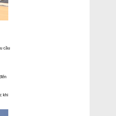
hu cầu
 đến
c khi