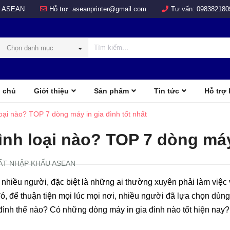
 ASEAN
Hỗ trợ:
aseanprinter@gmail.com
Tư vấn:
098382180
Chọn danh mục
 chủ
Giới thiệu
Sản phẩm
Tin tức
Hỗ trợ
COLOR
d
loại nào? TOP 7 dòng máy in gia đình tốt nhất
ình loại nào? TOP 7 dòng máy
ẤT NHẬP KHẨU ASEAN
 với nhiều người, đặc biệt là những ai thường xuyên phải làm việc
đó, để thuận tiện mọi lúc mọi nơi, nhiều người đã lựa chọn dùn
 đình thế nào? Có những dòng máy in gia đình nào tốt hiện nay