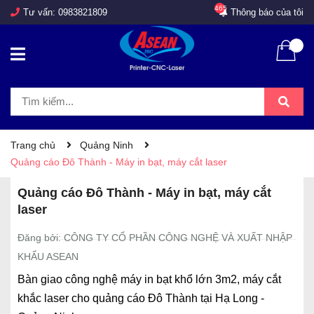
465
Tư vấn:
0983821809
Thông báo của tôi
Trang chủ
Quảng Ninh
Quảng cáo Đô Thành - Máy in bạt, máy cắt laser
Quảng cáo Đô Thành - Máy in bạt, máy cắt
laser
Đăng bởi: CÔNG TY CỔ PHẦN CÔNG NGHỆ VÀ XUẤT NHẬP
KHẨU ASEAN
Bàn giao công nghệ máy in bạt khổ lớn 3m2, máy cắt
khắc laser cho quảng cáo Đô Thành tại Hạ Long -