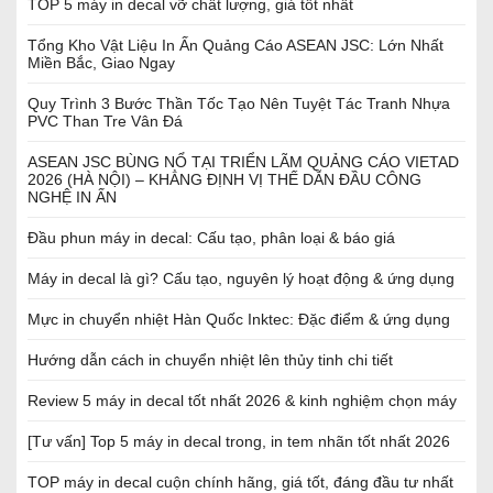
TOP 5 máy in decal vỡ chất lượng, giá tốt nhất
Tổng Kho Vật Liệu In Ấn Quảng Cáo ASEAN JSC: Lớn Nhất
Miền Bắc, Giao Ngay
Quy Trình 3 Bước Thần Tốc Tạo Nên Tuyệt Tác Tranh Nhựa
PVC Than Tre Vân Đá
ASEAN JSC BÙNG NỔ TẠI TRIỂN LÃM QUẢNG CÁO VIETAD
2026 (HÀ NỘI) – KHẲNG ĐỊNH VỊ THẾ DẪN ĐẦU CÔNG
NGHỆ IN ẤN
Đầu phun máy in decal: Cấu tạo, phân loại & báo giá
Máy in decal là gì? Cấu tạo, nguyên lý hoạt động & ứng dụng
Mực in chuyển nhiệt Hàn Quốc Inktec: Đặc điểm & ứng dụng
Hướng dẫn cách in chuyển nhiệt lên thủy tinh chi tiết
Review 5 máy in decal tốt nhất 2026 & kinh nghiệm chọn máy
[Tư vấn] Top 5 máy in decal trong, in tem nhãn tốt nhất 2026
TOP máy in decal cuộn chính hãng, giá tốt, đáng đầu tư nhất