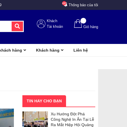
465
9
Thông báo của tôi
Khách
Tài khoản
Giỏ hàng
 khách hàng
Khách hàng
Liên hệ
TIN HAY CHO BẠN
Xu Hướng Đột Phá
Công Nghệ In Ấn Tại Lễ
Ra Mắt Hiệp Hội Quảng