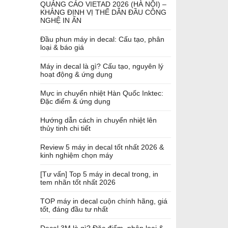
QUẢNG CÁO VIETAD 2026 (HÀ NỘI) –
KHẲNG ĐỊNH VỊ THẾ DẪN ĐẦU CÔNG
NGHỆ IN ẤN
Đầu phun máy in decal: Cấu tạo, phân
loại & báo giá
Máy in decal là gì? Cấu tạo, nguyên lý
hoạt động & ứng dụng
Mực in chuyển nhiệt Hàn Quốc Inktec:
Đặc điểm & ứng dụng
Hướng dẫn cách in chuyển nhiệt lên
thủy tinh chi tiết
Review 5 máy in decal tốt nhất 2026 &
kinh nghiệm chọn máy
[Tư vấn] Top 5 máy in decal trong, in
tem nhãn tốt nhất 2026
TOP máy in decal cuộn chính hãng, giá
tốt, đáng đầu tư nhất