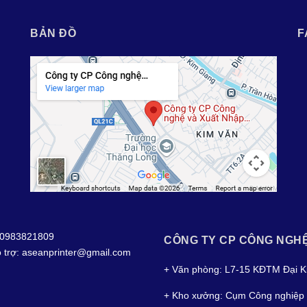
BẢN ĐỒ
F
0983821809
CÔNG TY CP CÔNG NGH
 trợ:
aseanprinter@gmail.com
+ Văn phòng: L7-15 KĐTM Đại K
+ Kho xưởng: Cụm Công nghiệp 