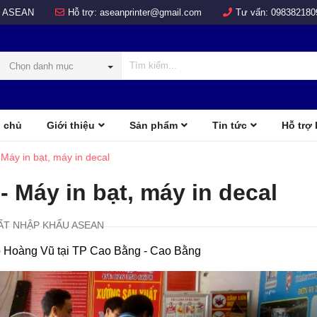
 ASEAN
Hỗ trợ:
aseanprinter@gmail.com
Tư vấn:
098382180
Chọn danh mục
 chủ
Giới thiệu
Sản phẩm
Tin tức
Hỗ trợ
COLOR
d
áy in bạt, máy in decal
 Máy in bạt, máy in decal
ẤT NHẬP KHẨU ASEAN
áo Hoàng Vũ tại TP Cao Bằng - Cao Bằng