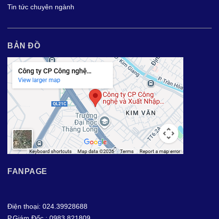
Tin tức chuyên ngành
BẢN ĐỒ
FANPAGE
Điện thoại: 024.39928688
P.Giám Đốc : 0983.821809