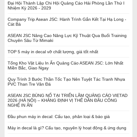
Đại Hội Thành Lập Chi Hội Quảng Cáo Hải Phòng Lần Thứ I
Nhiệm Kỳ 2026 - 2029
Company Trip Asean JSC: Hành Trình Gắn Kết Tại Hạ Long -
Cát Bà
ASEAN JSC Nâng Cao Năng Lực Kỹ Thuật Qua Buổi Training
Chuyên Sâu Từ Mimaki
TOP 5 máy in decal vỡ chất lượng, giá tốt nhất
Tổng Kho Vật Liệu In Ấn Quảng Cáo ASEAN JSC: Lớn Nhất
Miền Bắc, Giao Ngay
Quy Trình 3 Bước Thần Tốc Tạo Nên Tuyệt Tác Tranh Nhựa
PVC Than Tre Vân Đá
ASEAN JSC BÙNG NỔ TẠI TRIỂN LÃM QUẢNG CÁO VIETAD
2026 (HÀ NỘI) – KHẲNG ĐỊNH VỊ THẾ DẪN ĐẦU CÔNG
NGHỆ IN ẤN
Đầu phun máy in decal: Cấu tạo, phân loại & báo giá
Máy in decal là gì? Cấu tạo, nguyên lý hoạt động & ứng dụng