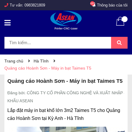
465
Tư vấn:
0983821809
Thông báo của tôi
Trang chủ
Hà Tĩnh
Quảng cáo Hoành Sơn - Máy in bạt Taimes T5
Quảng cáo Hoành Sơn - Máy in bạt Taimes T5
Đăng bởi: CÔNG TY CỔ PHẦN CÔNG NGHỆ VÀ XUẤT NHẬP
KHẨU ASEAN
Lắp đặt máy in bạt khổ lớn 3m2 Taimes T5 cho Quảng
cáo Hoành Sơn tại Kỳ Anh - Hà Tĩnh