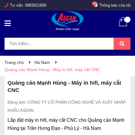
465
Tư vấn:
0983821809
Thông báo của tôi
Trang chủ
Hà Nam
Quảng cáo Mạnh Hùng - Máy in hifi, máy cắt CNC
Quảng cáo Mạnh Hùng - Máy in hifi, máy cắt
CNC
Đăng bởi: CÔNG TY CỔ PHẦN CÔNG NGHỆ VÀ XUẤT NHẬP
KHẨU ASEAN
Lắp đặt máy in hifi, máy cắt CNC cho Quảng cáo Mạnh
Hùng tại Trần Hưng Đạo - Phủ Lý - Hà Nam