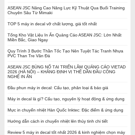
ASEAN JSC Nâng Cao Năng Lực Kỹ Thuật Qua Buổi Training
Chuyên Sâu Từ Mimaki
TOP 5 máy in decal vỡ chất lượng, giá tốt nhất
Tổng Kho Vật Liệu In Ấn Quảng Cáo ASEAN JSC: Lớn Nhất
Miền Bắc, Giao Ngay
Quy Trình 3 Bước Thần Tốc Tạo Nên Tuyệt Tác Tranh Nhựa
PVC Than Tre Vân Đá
ASEAN JSC BÙNG NỔ TẠI TRIỂN LÃM QUẢNG CÁO VIETAD
2026 (HÀ NỘI) – KHẲNG ĐỊNH VỊ THẾ DẪN ĐẦU CÔNG
NGHỆ IN ẤN
Đầu phun máy in decal: Cấu tạo, phân loại & báo giá
Máy in decal là gì? Cấu tạo, nguyên lý hoạt động & ứng dụng
Mực in chuyển nhiệt Hàn Quốc Inktec: Đặc điểm & ứng dụng
Hướng dẫn cách in chuyển nhiệt lên thủy tinh chi tiết
Review 5 máy in decal tốt nhất 2026 & kinh nghiệm chọn máy