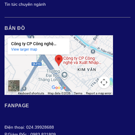
Tin tức chuyên ngành
BẢN ĐỒ
FANPAGE
Điện thoại: 024.39928688
P.Giám Đốc : 0983.821809