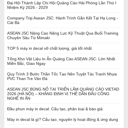
Đại Hội Thành Lập Chi Hội Quảng Cáo Hải Phòng Lần Thứ I
Nhiệm Kỳ 2026 - 2029
Company Trip Asean JSC: Hành Trình Gắn Kết Tại Hạ Long -
Cát Bà
ASEAN JSC Nâng Cao Năng Lực Kỹ Thuật Qua Buổi Training
Chuyên Sâu Từ Mimaki
TOP 5 máy in decal vỡ chất lượng, giá tốt nhất
Tổng Kho Vật Liệu In Ấn Quảng Cáo ASEAN JSC: Lớn Nhất
Miền Bắc, Giao Ngay
Quy Trình 3 Bước Thần Tốc Tạo Nên Tuyệt Tác Tranh Nhựa
PVC Than Tre Vân Đá
ASEAN JSC BÙNG NỔ TẠI TRIỂN LÃM QUẢNG CÁO VIETAD
2026 (HÀ NỘI) – KHẲNG ĐỊNH VỊ THẾ DẪN ĐẦU CÔNG
NGHỆ IN ẤN
Đầu phun máy in decal: Cấu tạo, phân loại & báo giá
Máy in decal là gì? Cấu tạo, nguyên lý hoạt động & ứng dụng