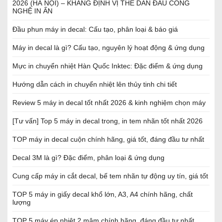
2026 (HÀ NỘI) – KHẲNG ĐỊNH VỊ THẾ DẪN ĐẦU CÔNG
NGHỆ IN ẤN
Đầu phun máy in decal: Cấu tạo, phân loại & báo giá
Máy in decal là gì? Cấu tạo, nguyên lý hoạt động & ứng dụng
Mực in chuyển nhiệt Hàn Quốc Inktec: Đặc điểm & ứng dụng
Hướng dẫn cách in chuyển nhiệt lên thủy tinh chi tiết
Review 5 máy in decal tốt nhất 2026 & kinh nghiệm chọn máy
[Tư vấn] Top 5 máy in decal trong, in tem nhãn tốt nhất 2026
TOP máy in decal cuộn chính hãng, giá tốt, đáng đầu tư nhất
Decal 3M là gì? Đặc điểm, phân loại & ứng dụng
Cung cấp máy in cắt decal, bế tem nhãn tự động uy tín, giá tốt
TOP 5 máy in giấy decal khổ lớn, A3, A4 chính hãng, chất
lượng
TOP 5 máy ép nhiệt 2 mâm chính hãng, đáng đầu tư nhất