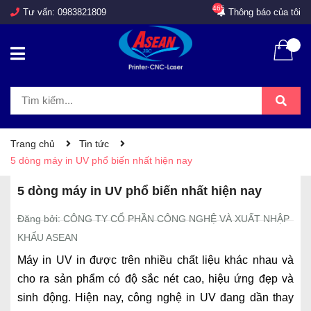
465
Tư vấn:
0983821809
Thông báo của tôi
Trang chủ
Tin tức
5 dòng máy in UV phổ biến nhất hiện nay
5 dòng máy in UV phổ biến nhất hiện nay
Đăng bởi: CÔNG TY CỔ PHẦN CÔNG NGHỆ VÀ XUẤT NHẬP
KHẨU ASEAN
Máy in UV in được trên nhiều chất liệu khác nhau và
cho ra sản phẩm có độ sắc nét cao, hiệu ứng đẹp và
sinh động. Hiện nay, công nghệ in UV đang dần thay