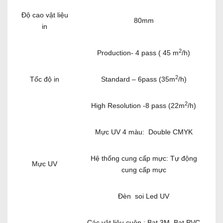
Độ cao vật liệu
80mm
in
2
Production- 4 pass ( 45 m
/h)
2
Tốc độ in
Standard – 6pass (35m
/h)
2
High Resolution -8 pass (22m
/h)
Mực UV 4 màu: Double CMYK
Hệ thống cung cấp mực: Tự động
Mực UV
cung cấp mực
Đèn soi Led UV
Các vật liệu cuộn : Bạt 3M, Bạt PVC