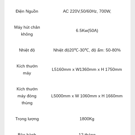
Điện Nguồn
AC 220V,50/60Hz, 700W,
Máy hút chân
6.5Kw(50A)
không
Nhiệt độ
Nhiệt độ20℃-30℃, độ ẩm: 50-80%
Kích thướn
L5160mm x W1360mm x H 1750mm
máy
Kích thướn
máy đóng
L5000mm x W 1060mm x H 1660mm
thùng
Trọng lượng
1800Kg
Bảo hành
12 tháng