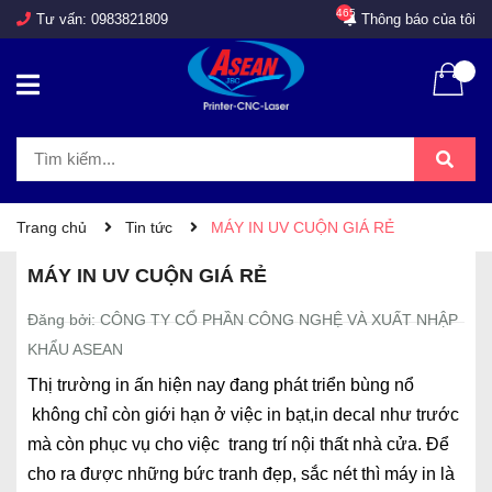
465
Tư vấn:
0983821809
Thông báo của tôi
Trang chủ
Tin tức
MÁY IN UV CUỘN GIÁ RẺ
MÁY IN UV CUỘN GIÁ RẺ
Đăng bởi: CÔNG TY CỔ PHẦN CÔNG NGHỆ VÀ XUẤT NHẬP
KHẨU ASEAN
Thị trường in ấn hiện nay đang phát triển bùng nổ
không chỉ còn giới hạn ở việc in bạt,in decal như trước
mà còn phục vụ cho việc trang trí nội thất nhà cửa. Để
cho ra được những bức tranh đẹp, sắc nét thì máy in là