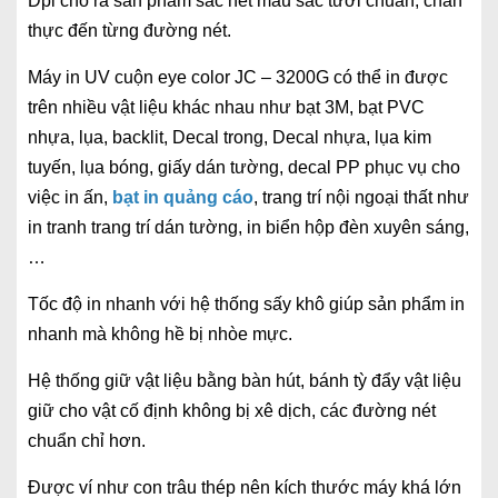
Dpi cho ra sản phẩm sắc nét màu sắc tươi chuẩn, chân
thực đến từng đường nét.
Máy in UV cuộn eye color JC – 3200G có thể in được
trên nhiều vật liệu khác nhau như bạt 3M, bạt PVC
nhựa, lụa, backlit, Decal trong, Decal nhựa, lụa kim
tuyến, lụa bóng, giấy dán tường, decal PP phục vụ cho
việc in ấn,
bạt in quảng cáo
, trang trí nội ngoại thất như
in tranh trang trí dán tường, in biển hộp đèn xuyên sáng,
…
Tốc độ in nhanh với hệ thống sấy khô giúp sản phẩm in
nhanh mà không hề bị nhòe mực.
Hệ thống giữ vật liệu bằng bàn hút, bánh tỳ đẩy vật liệu
giữ cho vật cố định không bị xê dịch, các đường nét
chuẩn chỉ hơn.
Được ví như con trâu thép nên kích thước máy khá lớn