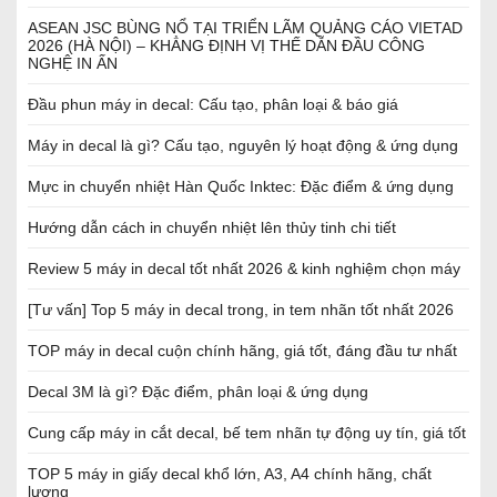
ASEAN JSC BÙNG NỔ TẠI TRIỂN LÃM QUẢNG CÁO VIETAD
2026 (HÀ NỘI) – KHẲNG ĐỊNH VỊ THẾ DẪN ĐẦU CÔNG
NGHỆ IN ẤN
Đầu phun máy in decal: Cấu tạo, phân loại & báo giá
Máy in decal là gì? Cấu tạo, nguyên lý hoạt động & ứng dụng
Mực in chuyển nhiệt Hàn Quốc Inktec: Đặc điểm & ứng dụng
Hướng dẫn cách in chuyển nhiệt lên thủy tinh chi tiết
Review 5 máy in decal tốt nhất 2026 & kinh nghiệm chọn máy
[Tư vấn] Top 5 máy in decal trong, in tem nhãn tốt nhất 2026
TOP máy in decal cuộn chính hãng, giá tốt, đáng đầu tư nhất
Decal 3M là gì? Đặc điểm, phân loại & ứng dụng
Cung cấp máy in cắt decal, bế tem nhãn tự động uy tín, giá tốt
TOP 5 máy in giấy decal khổ lớn, A3, A4 chính hãng, chất
lượng