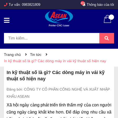
465
Tư vấn:
0983821809
Thông báo của tôi
Trang chủ
Tin tức
In kỹ thuật số là gì? Các dòng máy in vải kỹ thuật số hiện nay
In kỹ thuật số là gì? Các dòng máy in vải kỹ
thuật số hiện nay
Đăng bởi: CÔNG TY CỔ PHẦN CÔNG NGHỆ VÀ XUẤT NHẬP
KHẨU ASEAN
Xã hội ngày càng phát triển tính thẩm mỹ của con người
cũng ngày càng khắt khe hơn. Để đáp ứng nhu cầu xã