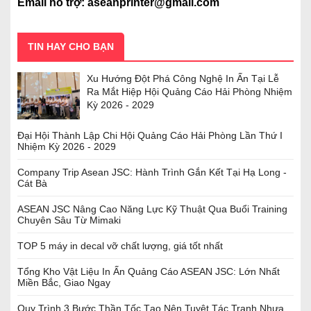
Email hỗ trợ: aseanprinter@gmail.com
TIN HAY CHO BẠN
Xu Hướng Đột Phá Công Nghệ In Ấn Tại Lễ
Ra Mắt Hiệp Hội Quảng Cáo Hải Phòng Nhiệm
Kỳ 2026 - 2029
Đại Hội Thành Lập Chi Hội Quảng Cáo Hải Phòng Lần Thứ I
Nhiệm Kỳ 2026 - 2029
Company Trip Asean JSC: Hành Trình Gắn Kết Tại Hạ Long -
Cát Bà
ASEAN JSC Nâng Cao Năng Lực Kỹ Thuật Qua Buổi Training
Chuyên Sâu Từ Mimaki
TOP 5 máy in decal vỡ chất lượng, giá tốt nhất
Tổng Kho Vật Liệu In Ấn Quảng Cáo ASEAN JSC: Lớn Nhất
Miền Bắc, Giao Ngay
Quy Trình 3 Bước Thần Tốc Tạo Nên Tuyệt Tác Tranh Nhựa