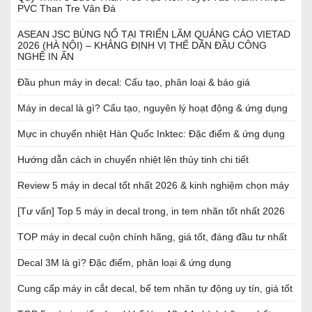
PVC Than Tre Vân Đá
ASEAN JSC BÙNG NỔ TẠI TRIỂN LÃM QUẢNG CÁO VIETAD
2026 (HÀ NỘI) – KHẲNG ĐỊNH VỊ THẾ DẪN ĐẦU CÔNG
NGHỆ IN ẤN
Đầu phun máy in decal: Cấu tạo, phân loại & báo giá
Máy in decal là gì? Cấu tạo, nguyên lý hoạt động & ứng dụng
Mực in chuyển nhiệt Hàn Quốc Inktec: Đặc điểm & ứng dụng
Hướng dẫn cách in chuyển nhiệt lên thủy tinh chi tiết
Review 5 máy in decal tốt nhất 2026 & kinh nghiệm chọn máy
[Tư vấn] Top 5 máy in decal trong, in tem nhãn tốt nhất 2026
TOP máy in decal cuộn chính hãng, giá tốt, đáng đầu tư nhất
Decal 3M là gì? Đặc điểm, phân loại & ứng dụng
Cung cấp máy in cắt decal, bế tem nhãn tự động uy tín, giá tốt