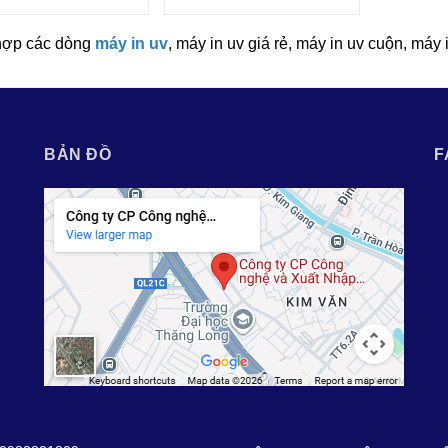
hợp các dòng
máy in uv
, máy in uv giá rẻ, máy in uv cuộn, máy 
BẢN ĐỒ
F