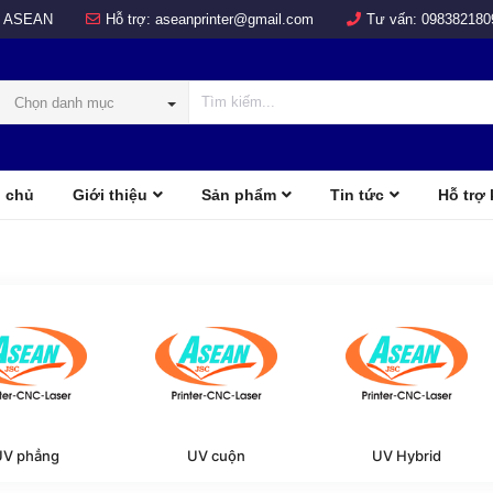
 ASEAN
Hỗ trợ:
aseanprinter@gmail.com
Tư vấn:
098382180
Chọn danh mục
 chủ
Giới thiệu
Sản phẩm
Tin tức
Hỗ trợ
COLOR
d
UV phẳng
UV cuộn
UV Hybrid