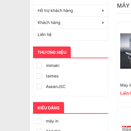
MÁY 
Hỗ trợ khách hàng
Khách hàng
Liên hệ
THƯƠNG HIỆU
mimaki
taimes
AseanJSC
Liên 
KIỂU DÁNG
máy in