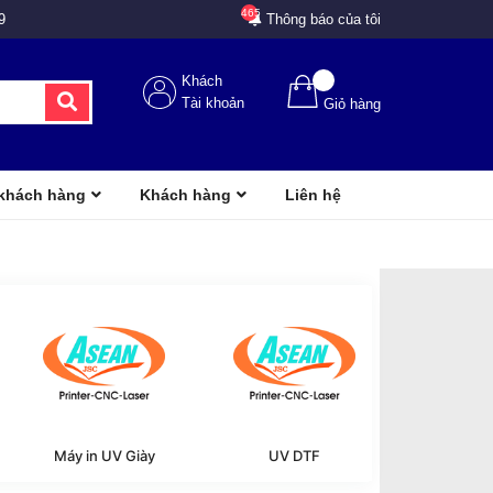
465
9
Thông báo của tôi
Khách
Tài khoản
Giỏ hàng
 khách hàng
Khách hàng
Liên hệ
Máy in UV Giày
UV DTF