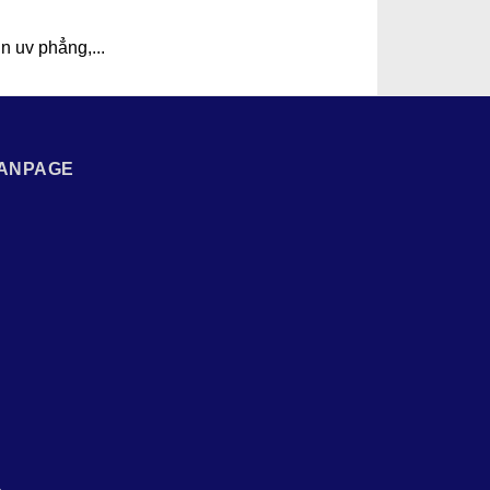
in uv phẳng,...
ANPAGE