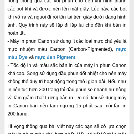
nóng thông qua các vòi phun cho đến khi hình thành
các bọt khí và được nén lên mặt giấy. Lúc này, các bọt
khí vỡ ra và nguội đi rồi tồn tại trên giấy dưới dạng hình
ảnh. Quy trình này sẽ lặp đi lặp lại cho đến khi bản in
hoàn tất.
- Máy in phun Canon sử dụng ít các loại mực chủ yếu là
mực nhuộm màu Carbon (Carbon-Pigmented),
mực
màu Dye
và
mực đen Pigment
.
- Tốc độ in và màu sắc bản in của máy in phun Canon
khá cao. Song sử dụng đầu phun đốt nhiệt cho nên máy
không thể duy trì hoạt động trong thời gian dài. Nếu như
in liên tục hơn 200 trang thì đầu phun sẽ nhanh hư hỏng
và làm giảm chất lượng bản in. Do đó, khi sử dụng máy
in Canon bạn nên tạm ngưng 15 phút sau mỗi lần in
200 trang.
Hi vọng thông qua bài viết này các bạn sẽ có lựa chọn