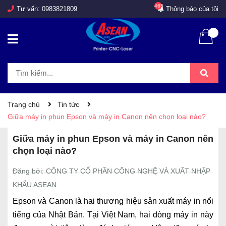
465
Tư vấn:
0983821809
Thông báo của tôi
Trang chủ
Tin tức
Giữa máy in phun Epson và máy in Canon nên chọn loại nào?
Giữa máy in phun Epson và máy in Canon nên
chọn loại nào?
Đăng bởi: CÔNG TY CỔ PHẦN CÔNG NGHỆ VÀ XUẤT NHẬP
KHẨU ASEAN
Epson và Canon là hai thương hiệu sản xuất máy in nổi
tiếng của Nhật Bản. Tại Việt Nam, hai dòng máy in này