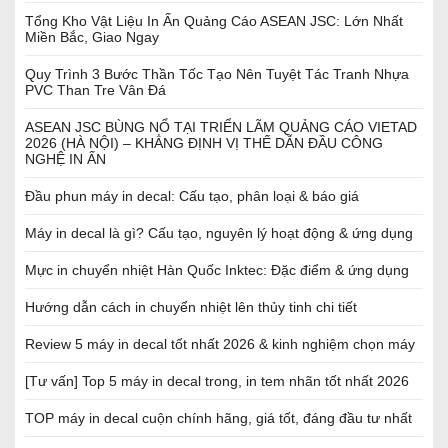
Tổng Kho Vật Liệu In Ấn Quảng Cáo ASEAN JSC: Lớn Nhất
Miền Bắc, Giao Ngay
Quy Trình 3 Bước Thần Tốc Tạo Nên Tuyệt Tác Tranh Nhựa
PVC Than Tre Vân Đá
ASEAN JSC BÙNG NỔ TẠI TRIỂN LÃM QUẢNG CÁO VIETAD
2026 (HÀ NỘI) – KHẲNG ĐỊNH VỊ THẾ DẪN ĐẦU CÔNG
NGHỆ IN ẤN
Đầu phun máy in decal: Cấu tạo, phân loại & báo giá
Máy in decal là gì? Cấu tạo, nguyên lý hoạt động & ứng dụng
Mực in chuyển nhiệt Hàn Quốc Inktec: Đặc điểm & ứng dụng
Hướng dẫn cách in chuyển nhiệt lên thủy tinh chi tiết
Review 5 máy in decal tốt nhất 2026 & kinh nghiệm chọn máy
[Tư vấn] Top 5 máy in decal trong, in tem nhãn tốt nhất 2026
TOP máy in decal cuộn chính hãng, giá tốt, đáng đầu tư nhất