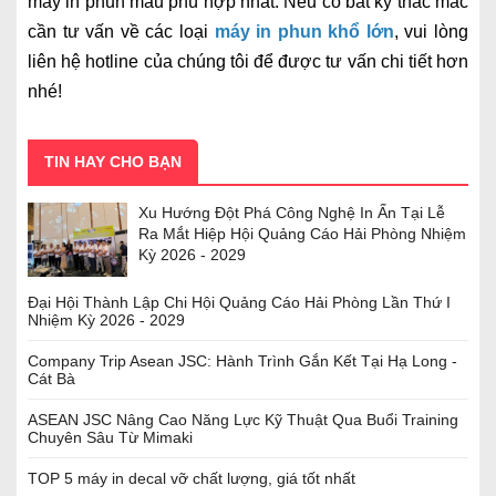
máy in phun màu phù hợp nhất. Nếu có bất kỳ thắc mắc
cần tư vấn về các loại
máy in phun khổ lớn
, vui lòng
liên hệ hotline của chúng tôi để được tư vấn chi tiết hơn
nhé!
TIN HAY CHO BẠN
Xu Hướng Đột Phá Công Nghệ In Ấn Tại Lễ
Ra Mắt Hiệp Hội Quảng Cáo Hải Phòng Nhiệm
Kỳ 2026 - 2029
Đại Hội Thành Lập Chi Hội Quảng Cáo Hải Phòng Lần Thứ I
Nhiệm Kỳ 2026 - 2029
Company Trip Asean JSC: Hành Trình Gắn Kết Tại Hạ Long -
Cát Bà
ASEAN JSC Nâng Cao Năng Lực Kỹ Thuật Qua Buổi Training
Chuyên Sâu Từ Mimaki
TOP 5 máy in decal vỡ chất lượng, giá tốt nhất