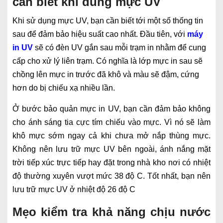
cần biết khi dùng mực UV
Khi sử dụng mực UV, bạn cần biết tới một số thống tin
sau để đảm bảo hiệu suất cao nhất. Đầu tiên, với
máy
in UV
sẽ có đèn UV gắn sau mỗi trạm in nhằm để cung
cấp cho xử lý liên trạm. Có nghĩa là lớp mực in sau sẽ
chồng lên mực in trước đã khô và màu sẽ đậm, cứng
hơn do bị chiếu xạ nhiều lần.
Ở bước bảo quản mực in UV, bạn cần đảm bảo không
cho ánh sáng tia cực tím chiếu vào mực. Vì nó sẽ làm
khô mực sớm ngay cả khi chưa mở nắp thùng mực.
Không nên lưu trữ mực UV bên ngoài, ánh nắng mặt
trời tiếp xúc trực tiếp hay đặt trong nhà kho nơi có nhiệt
độ thường xuyên vượt mức 38 độ C. Tốt nhất, bạn nên
lưu trữ mực UV ở nhiệt độ 26 độ C
Mẹo kiểm tra khả năng chịu nước