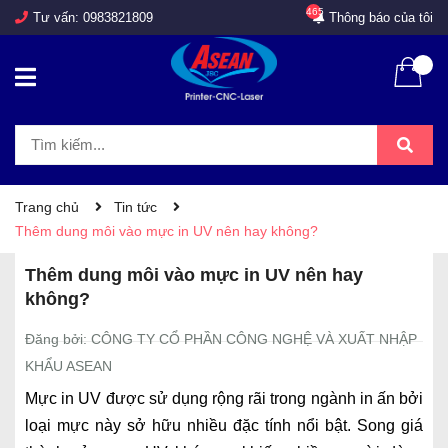
465
Tư vấn:
0983821809
Thông báo của tôi
Trang chủ
Tin tức
Thêm dung môi vào mực in UV nên hay không?
Thêm dung môi vào mực in UV nên hay
không?
Đăng bởi: CÔNG TY CỔ PHẦN CÔNG NGHỆ VÀ XUẤT NHẬP
KHẨU ASEAN
Mực in UV được sử dụng rộng rãi trong ngành in ấn bởi
loại mực này sở hữu nhiều đặc tính nổi bật. Song giá