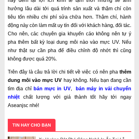
này đem lại lợi ích kinh tế tạm thời nhưng sẽ ảnh
hưởng lâu dài tới quá trình sản xuất và thậm chí còn
tiêu tốn nhiều chi phí sửa chữa hơn. Thậm chí, hành
động này còn làm mất uy tín đối với khách hàng, đối tác.
Cho nên, các chuyên gia khuyến cáo không nên tự ý
pha thêm bất kỳ loại dung môi nào vào mực UV. Nếu
như thật sự cần pha để điều chỉnh độ nhớt thì cũng
không được quá 20%.
Trên đây là câu trả lời chi tiết về việc có nên pha
thêm
dung môi vào mực UV
hay không. Nếu bạn đang cần
tìm địa chỉ
bán mực in UV
,
bán máy in vải chuyển
nhiệt
chất lượng với giá thành tốt hãy tới ngay
Aseanjsc nhé!
TIN HAY CHO BẠN