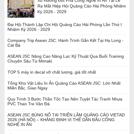
Xu Hướng Đột Phá Công Nghệ In Ấn Tại Lễ
Ra Mắt Hiệp Hội Quảng Cáo Hải Phòng Nhiệm
Kỳ 2026 - 2029
Đại Hội Thành Lập Chi Hội Quảng Cáo Hải Phòng Lần Thứ I
Nhiệm Kỳ 2026 - 2029
Company Trip Asean JSC: Hành Trình Gắn Kết Tại Hạ Long -
Cát Bà
ASEAN JSC Nâng Cao Năng Lực Kỹ Thuật Qua Buổi Training
Chuyên Sâu Từ Mimaki
TOP 5 máy in decal vỡ chất lượng, giá tốt nhất
Tổng Kho Vật Liệu In Ấn Quảng Cáo ASEAN JSC: Lớn Nhất
Miền Bắc, Giao Ngay
Quy Trình 3 Bước Thần Tốc Tạo Nên Tuyệt Tác Tranh Nhựa
PVC Than Tre Vân Đá
ASEAN JSC BÙNG NỔ TẠI TRIỂN LÃM QUẢNG CÁO VIETAD
2026 (HÀ NỘI) – KHẲNG ĐỊNH VỊ THẾ DẪN ĐẦU CÔNG
NGHỆ IN ẤN